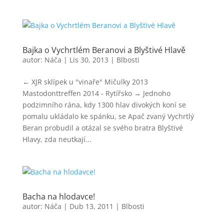
Bajka o Vychrtlém Beranovi a Blyštivé Hlavě
autor:
Náča
|
Lis 30, 2013
|
Blbosti
← XJR sklípek u "vinaře" Mičulky 2013
Mastodonttreffen 2014 - Rytířsko → Jednoho
podzimního rána, kdy 1300 hlav divokých koní se
pomalu ukládalo ke spánku, se Apač zvaný Vychrtlý
Beran probudil a otázal se svého bratra Blyštivé
Hlavy, zda neutkají...
Bacha na hlodavce!
autor:
Náča
|
Dub 13, 2011
|
Blbosti