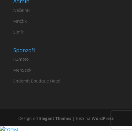
Admini
Náčelník
Mrožík
Simír
Sponzoři
HZmoto
MenSeek
Endemit Boutique Hotel
Design od
Elegant Themes
| Běží na
WordPress