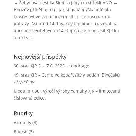
← Šebynova desítka Simír a Janynka si řekli ANO →
Honzův příběh o tom, jak si malá myška udělala
krásný byt ve vzduchovém filtru i se zásobárnou
potravy. Asi před 14 dny, kdy teploměr ukazoval na
únor neuvěřitelných +14 stupňů jsem oprášil XJR ku
a řekl si,...
Nejnovější příspěvky
50. sraz XJR 5. – 7.6. 2026 – reportage
49. sraz XJR – Camp Velkopařezitý v podání Divočáků
z Vysočiny
Medaile k 30 . výročí výroby Yamahy XJR – limitovaná
číslovaná edice.
Rubriky
Aktuality
(3)
Blbosti
(3)