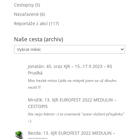
Cestopisy
(5)
Nezařazené
(6)
Reportáže z akcí
(117)
Naše cesta (archiv)
Naše
cesta
(archiv)
Jonatán
:
45. sraz XJR – 15.-17.9 2023 – RS
Prudká
Moc hezké místo Láďo na mlejně jsem se už dlouho
nezlil !!!
Mrožík
:
13. XJR EUROFEST 2022 MEDULIN –
CESTOPIS
Ale nejsi Admin :-) to znamená "autor vložení příspěvku"
:-)
Bezďa
:
13. XJR EUROFEST 2022 MEDULIN –