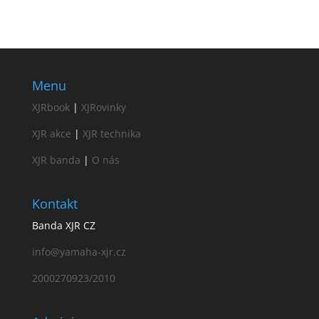
Menu
XJRbook
|
XJRovinky
XJR akce
|
XJR technika
XJR banda
|
O nás
Kontakt
Banda XJR CZ
info@yamaha-xjr.cz
2000270923/2010