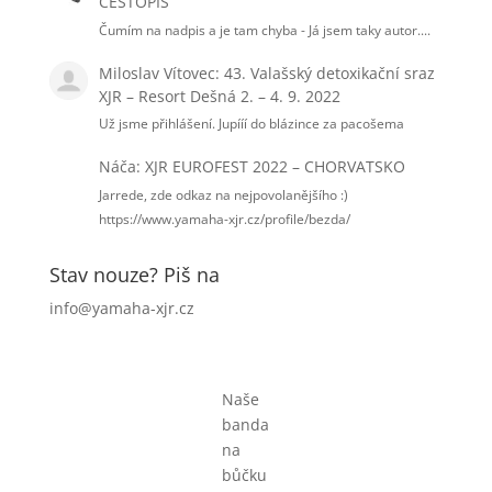
CESTOPIS
Čumím na nadpis a je tam chyba - Já jsem taky autor....
Miloslav Vítovec
:
43. Valašský detoxikační sraz
XJR – Resort Dešná 2. – 4. 9. 2022
Už jsme přihlášení. Jupííí do blázince za pacošema
Náča
:
XJR EUROFEST 2022 – CHORVATSKO
Jarrede, zde odkaz na nejpovolanějšího :)
https://www.yamaha-xjr.cz/profile/bezda/
Stav nouze? Piš na
info@yamaha-xjr.cz
Naše
banda
na
bůčku