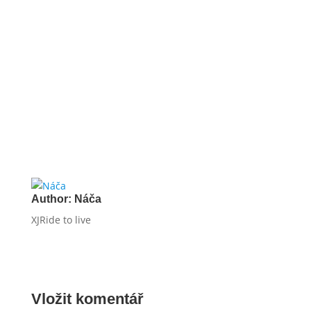
do dodávky čtyřmi chlapy je i alarm krátký.
ALTERNÁTOR
Náhrada dynama, vytváří elektrický proud
nutný k provozu vozidla. Podle jeho hodnot
můžeme na vozidlo přidat různé
spotřebiče, popř. další osvětlení.
Author:
Náča
XJRide to live
Vložit komentář