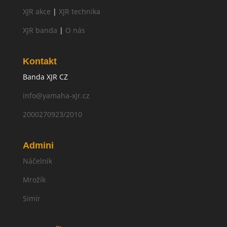
XJR akce
|
XJR technika
XJR banda
|
O nás
Kontakt
Banda XJR CZ
info@yamaha-xjr.cz
2000270923/2010
Admini
Náčelník
Mrožík
Simír