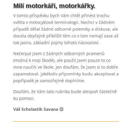
Milí motorkáři, motorkářky.
V tomto příspěvku bych Vám chtěl přinést trochu
světla v motocyklové terminologii. Nechci v žádném
případě dělat žádné odborné polemiky a diskuse, ale
docela obyčejně přiblížit těm co v tom nemají zase až
tak jasno, základní pojmy tohoto názvosloví.
Nečerpal jsem z žádných odborných pramenů
(možná k mojí škodě), ale použil jsem pouze to co
mne naučili ve škole. Jen doufám, že jsem si to dobře
zapamatoval. Jakékoliv připomínky budu akceptovat a
popřípadě je samozřejmě doplníme.
Doufám, že Vám tato rubrika bude alespoň částečně
ku pomoci.
Váš Scholastik Savana 😉