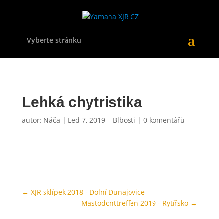
Vyberte stránku
Lehká chytristika
autor:
Náča
|
Led 7, 2019
|
Blbosti
|
0 komentářů
←
XJR sklípek 2018 - Dolní Dunajovice
Mastodonttreffen 2019 - Rytířsko
→