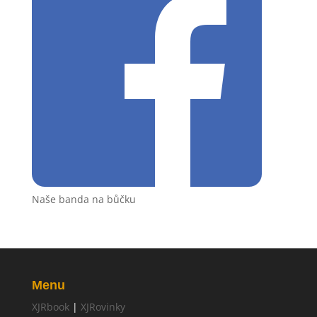
Naše banda na bůčku
Menu
XJRbook
|
XJRovinky