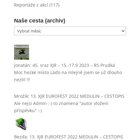
Reportáže z akcí
(117)
Naše cesta (archiv)
Naše
cesta
(archiv)
Jonatán
:
45. sraz XJR – 15.-17.9 2023 – RS Prudká
Moc hezké místo Láďo na mlejně jsem se už dlouho
nezlil !!!
Mrožík
:
13. XJR EUROFEST 2022 MEDULIN – CESTOPIS
Ale nejsi Admin :-) to znamená "autor vložení
příspěvku" :-)
Bezďa
:
13. XJR EUROFEST 2022 MEDULIN – CESTOPIS