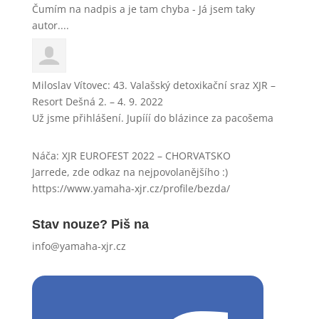
Čumím na nadpis a je tam chyba - Já jsem taky
autor....
Miloslav Vítovec
:
43. Valašský detoxikační sraz XJR –
Resort Dešná 2. – 4. 9. 2022
Už jsme přihlášení. Jupííí do blázince za pacošema
Náča
:
XJR EUROFEST 2022 – CHORVATSKO
Jarrede, zde odkaz na nejpovolanějšího :)
https://www.yamaha-xjr.cz/profile/bezda/
Stav nouze? Piš na
info@yamaha-xjr.cz