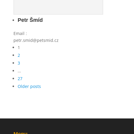
Petr Šmíd
Email
:
petr.smid@petsmid.cz
Navigace
1
pro
2
příspěvky
3
…
27
Older posts