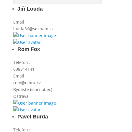
Jiří Louda
Email
:
louda36@seznam.cz
Rom Fox
Telefon
:
608814141
Email
:
rom@c-box.cz
Bydliště (stačí obec)
:
Ostrava
Pavel Burda
Telefon
: