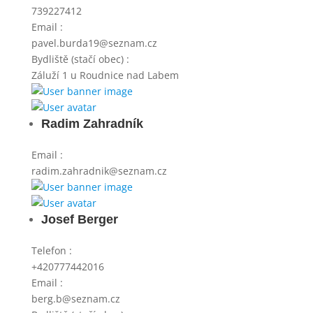
739227412
Email
:
pavel.burda19@seznam.cz
Bydliště (stačí obec)
:
Záluží 1 u Roudnice nad Labem
Radim Zahradník
Email
:
radim.zahradnik@seznam.cz
Josef Berger
Telefon
:
+420777442016
Email
:
berg.b@seznam.cz