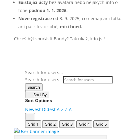
Existující účty
bez avatara nebo nějakých info o
tobě
padnou 1. 1. 2026.
Nové registrace
od 3. 9. 2025, co nemají ani fotku
ani pár slov o sobě,
mizí hned.
Chceš být součástí Bandy? Tak ukaž, kdo jsi!
Search for users...
Search for users...
Search
Sort By
Sort Options
Newest
Oldest
A-Z
Z-A
Grid 1
Grid 2
Grid 3
Grid 4
Grid 5