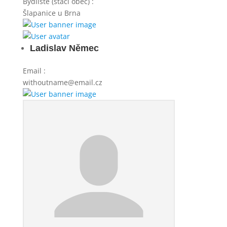
Bydliště (stačí obec)
:
Šlapanice u Brna
Ladislav Němec
Email
:
withoutname@email.cz