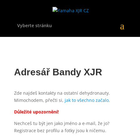
Vyberte stránku
Adresář Bandy XJR
Zde najdeš kontakty na ostatní dehydronauty.
Mimochodem, přečti si,
jak to všechno začalo
.
Důležité upozornění!
Nechceš tu být jen jako jméno a e-mail, že jo?
Registrace bez profilu a fotky jsou k ničemu.