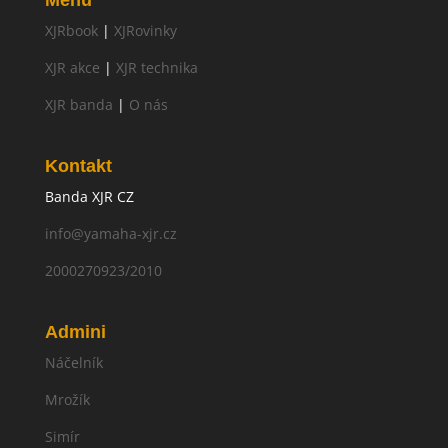
Menu
XJRbook
|
XJRovinky
XJR akce
|
XJR technika
XJR banda
|
O nás
Kontakt
Banda XJR CZ
info@yamaha-xjr.cz
2000270923/2010
Admini
Náčelník
Mrožík
Simír