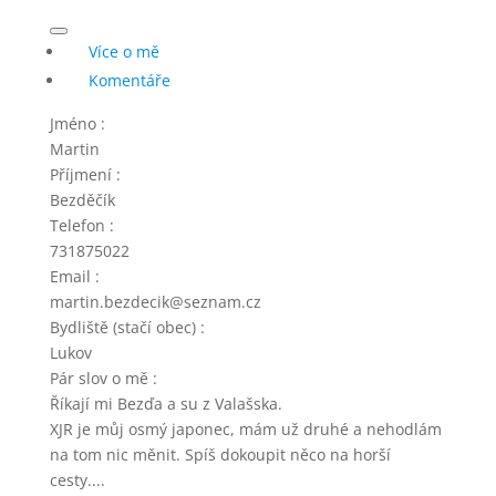
Více o mě
Komentáře
Jméno
:
Martin
Příjmení
:
Bezděčík
Telefon
:
731875022
Email
:
martin.bezdecik@seznam.cz
Bydliště (stačí obec)
:
Lukov
Pár slov o mě
:
Říkají mi Bezďa a su z Valašska.
XJR je můj osmý japonec, mám už druhé a nehodlám
na tom nic měnit. Spíš dokoupit něco na horší
cesty....