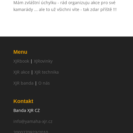
Mám zvláštní úchylku - rád organizuju akce pro své
kamarády ... ale to už všichni víte - tak zdar příště !!!
Menu
XJRbook
|
XJRovinky
XJR akce
|
XJR technika
XJR banda
|
O nás
Kontakt
Banda XJR CZ
info@yamaha-xjr.cz
2000270923/2010