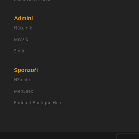
Admini
Náčelník
Mrožík
Simír
Sponzoři
HZmoto
MenSeek
Endemit Boutique Hotel