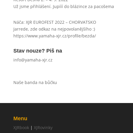
Už jsme přihlášení. Jupííí do blázince za pacošema
Náča
:
XJR EUROFEST 2022 – CHORVATSKO
Jarrede, zde odkaz na nejpovolanějšího :)
https://www.yamaha-xjr.cz/profile/bezda/
Stav nouze? Piš na
info@yamaha-xjr.cz
Naše banda na bůčku
Menu
XJRbook
|
XJRovinky