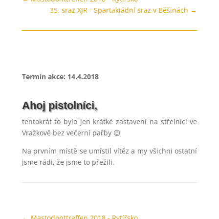
35. sraz XJR - Spartakiádní sraz v Běšinách
→
Termín akce: 14.4.2018
Ahoj pistolníci,
tentokrát to bylo jen krátké zastavení na střelnici ve
Vražkově bez večerní pařby 😉
Na prvním místě se umístil vítěz a my všichni ostatní
jsme rádi, že jsme to přežili.
←
Mastodonttreffen 2018 - Rytířsko