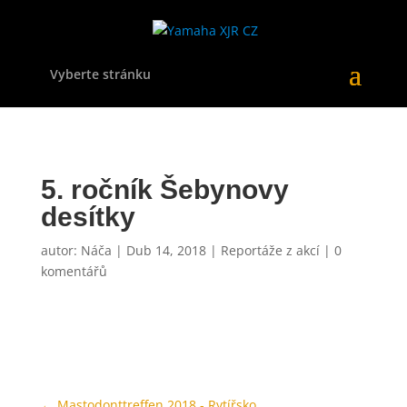
Vyberte stránku
5. ročník Šebynovy
desítky
autor:
Náča
|
Dub 14, 2018
|
Reportáže z akcí
|
0
komentářů
←
Mastodonttreffen 2018 - Rytířsko