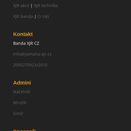
XJR akce
|
XJR technika
XJR banda
|
O nás
Kontakt
Banda XJR CZ
info@yamaha-xjr.cz
2000270923/2010
Admini
Náčelník
Mrožík
Simír