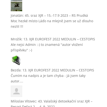
Jonatán
:
45. sraz XJR – 15.-17.9 2023 – RS Prudká
Moc hezké místo Láďo na mlejně jsem se už dlouho
nezlil !!!
Mrožík
:
13. XJR EUROFEST 2022 MEDULIN – CESTOPIS
Ale nejsi Admin :-) to znamená "autor vložení
příspěvku" :-)
Bezďa
:
13. XJR EUROFEST 2022 MEDULIN – CESTOPIS
Čumím na nadpis a je tam chyba - Já jsem taky
autor....
Miloslav Vítovec
:
43. Valašský detoxikační sraz XJR –
Resort Dešná 2. – 4. 9. 2022