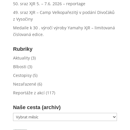
50. sraz XJR 5. – 7.6. 2026 – reportage
49. sraz XJR – Camp Velkopařezitý v podání Divočáků
z Vysočiny
Medaile k 30 . výročí výroby Yamahy XJR – limitovaná
číslovaná edice.
Rubriky
Aktuality
(3)
Blbosti
(3)
Cestopisy
(5)
Nezařazené
(6)
Reportáže z akcí
(117)
Naše cesta (archiv)
Naše
cesta
(archiv)