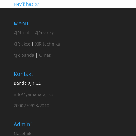
Nevíš heslo?
Menu
XJRbook
|
XJRovinky
XJR akce
|
XJR technika
XJR banda
|
O nás
Kontakt
Banda XJR CZ
info@yamaha-xjr.cz
2000270923/2010
Admini
Náčelník