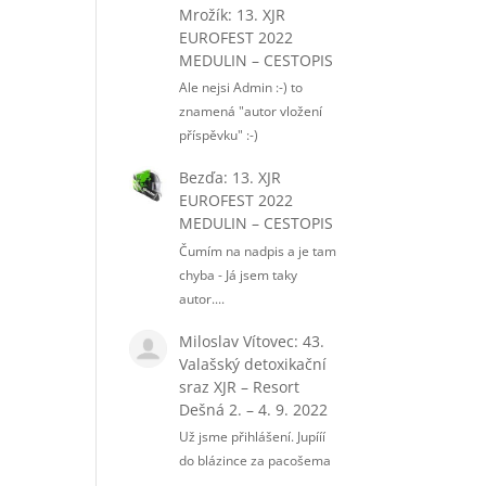
Mrožík
:
13. XJR
EUROFEST 2022
MEDULIN – CESTOPIS
Ale nejsi Admin :-) to
znamená "autor vložení
příspěvku" :-)
Bezďa
:
13. XJR
EUROFEST 2022
MEDULIN – CESTOPIS
Čumím na nadpis a je tam
chyba - Já jsem taky
autor....
Miloslav Vítovec
:
43.
Valašský detoxikační
sraz XJR – Resort
Dešná 2. – 4. 9. 2022
Už jsme přihlášení. Jupííí
do blázince za pacošema