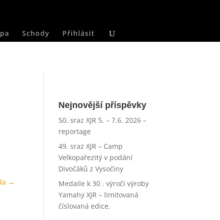
pa
Schody
Přihlásit
Nejnovější příspěvky
50. sraz XJR 5. – 7.6. 2026 –
reportage
49. sraz XJR – Camp
Velkopařezitý v podání
Divočáků z Vysočiny
da
→
Medaile k 30 . výročí výroby
Yamahy XJR – limitovaná
číslovaná edice.