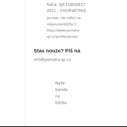
Náča
:
XJR EUROFEST
2022 – CHORVATSKO
Jarrede, zde odkaz na
nejpovolanějšího :)
https://www.yamaha-
xjr.cz/profile/bezda/
Stav nouze? Piš na
info@yamaha-xjr.cz
Naše
banda
na
bůčku