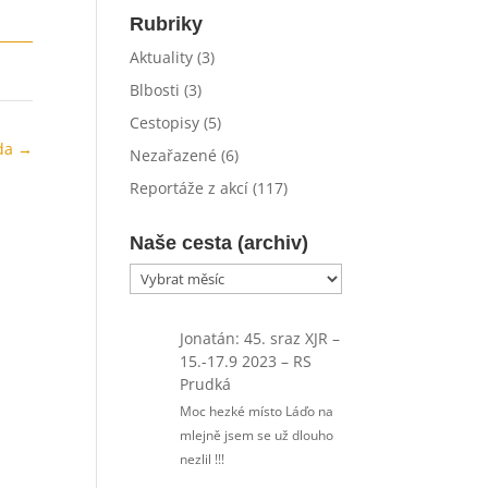
Rubriky
Aktuality
(3)
Blbosti
(3)
Cestopisy
(5)
da
→
Nezařazené
(6)
Reportáže z akcí
(117)
Naše cesta (archiv)
Naše
cesta
(archiv)
Jonatán
:
45. sraz XJR –
15.-17.9 2023 – RS
Prudká
Moc hezké místo Láďo na
mlejně jsem se už dlouho
nezlil !!!