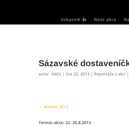
Vzkazník 👍
Naše akce
Na
Sázavské dostaveníč
autor:
Náča
|
Srp 25, 2013
|
Reportáže z akcí
←
Korzika 2013
Termín akce: 22.-25.8.2013