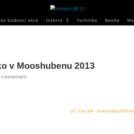
še budoucí akce
Inzerce
Technika
Banda
Ma
ko v Mooshubenu 2013
|
0 komentářů
26. sraz XJR - Vranovská přehra