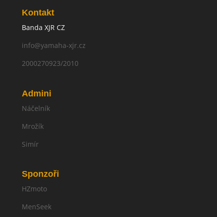
Kontakt
Banda XJR CZ
info@yamaha-xjr.cz
2000270923/2010
Admini
Náčelník
Mrožík
Simír
Sponzoři
HZmoto
MenSeek