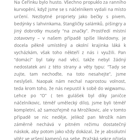
Na Čeřínku bylo husto. Všechno propuklo za ranního
kurvopění, když jsme se s náčelníkem vydali na místo
určení. Nezbytné propriety jako bečky s pivem,
bedýnky s lahvinkama, štangličky salámků, pišingry a
jiný dobrotky musely “na značky”. Prostředí místní
zotavovny – v našem případě spíše likvidovny, je
docela pěkně umístěný a okolní krajinka láká k
vycházkám, však toho někteří z nás i využili. Pan
“domácí” byl taky nad věcí, takže nebyl žádný
nedostatek ani z této strany a věty typu: “Tady se
zujte, tam nechoďte, na toto nesahejte”, jsme
neslyšeli. Naopak nám nechal naprostou volnost,
teda krom toho, že nás nepustil k sobě do wigwamu.
Lehce po “O” ( ten gulášek byl díky Janičce
náčelníkovic, téměř umělecký dílo), jsme byli téměř
kompletní, až samozřejmě na Mrožíkovic, ale v tomto
případě se nic neděje, jelikož pan Mrožík nám
záměrně nechává v pitném režimu dostatečný
náskok, aby potom jako vždy dokázal, že je absolutní
vítěz ve vršení kamenů na sebe. Pražská sekce přijela