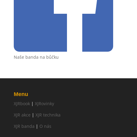
Naše banda na bůčku
Menu
XJRbook
|
XJRovinky
XJR akce
|
XJR technika
XJR banda
|
O nás