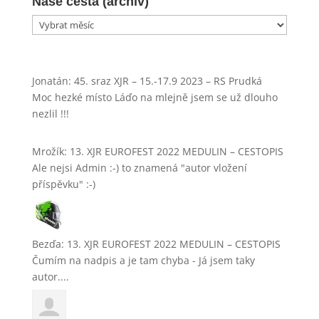
Naše cesta (archiv)
Naše
cesta
(archiv)
Jonatán
:
45. sraz XJR – 15.-17.9 2023 – RS Prudká
Moc hezké místo Láďo na mlejně jsem se už dlouho
nezlil !!!
Mrožík
:
13. XJR EUROFEST 2022 MEDULIN – CESTOPIS
Ale nejsi Admin :-) to znamená "autor vložení
příspěvku" :-)
Bezďa
:
13. XJR EUROFEST 2022 MEDULIN – CESTOPIS
Čumím na nadpis a je tam chyba - Já jsem taky
autor....