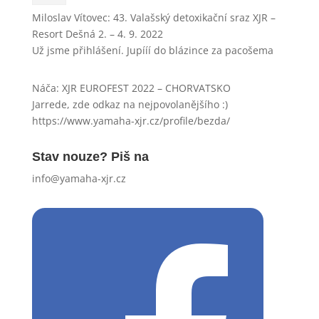
Miloslav Vítovec
:
43. Valašský detoxikační sraz XJR –
Resort Dešná 2. – 4. 9. 2022
Už jsme přihlášení. Jupííí do blázince za pacošema
Náča
:
XJR EUROFEST 2022 – CHORVATSKO
Jarrede, zde odkaz na nejpovolanějšího :)
https://www.yamaha-xjr.cz/profile/bezda/
Stav nouze? Piš na
info@yamaha-xjr.cz