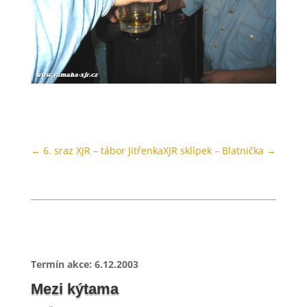
←
6. sraz XJR – tábor Jitřenka
XJR sklípek – Blatnička
→
Termín akce: 6.12.2003
Mezi kýtama