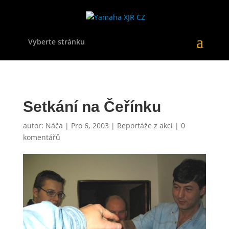
Vyberte stránku
Setkání na Čeřínku
autor:
Náča
|
Pro 6, 2003
|
Reportáže z akcí
|
0
komentářů