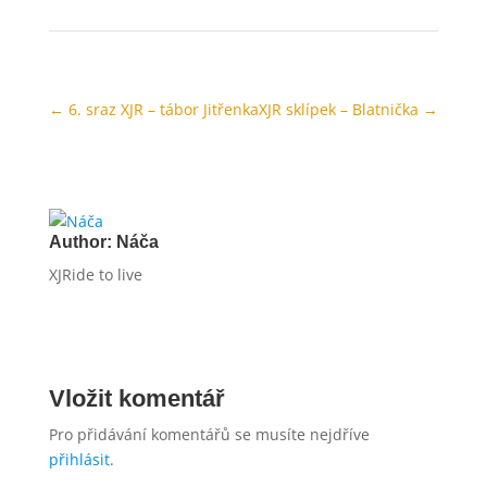
←
6. sraz XJR – tábor Jitřenka
XJR sklípek – Blatnička
→
Author:
Náča
XJRide to live
Vložit komentář
Pro přidávání komentářů se musíte nejdříve
přihlásit
.