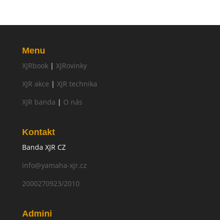
Menu
XJRbook
|
XJRovinky
XJR akce
|
XJR technika
XJR banda
|
O nás
Kontakt
Banda XJR CZ
info@yamaha-xjr.cz
2000270923/2010
Admini