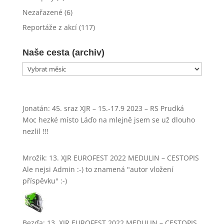
Nezařazené
(6)
Reportáže z akcí
(117)
Naše cesta (archiv)
Naše
cesta
(archiv)
Jonatán
:
45. sraz XJR – 15.-17.9 2023 – RS Prudká
Moc hezké místo Láďo na mlejně jsem se už dlouho
nezlil !!!
Mrožík
:
13. XJR EUROFEST 2022 MEDULIN – CESTOPIS
Ale nejsi Admin :-) to znamená "autor vložení
příspěvku" :-)
Bezďa
:
13. XJR EUROFEST 2022 MEDULIN – CESTOPIS