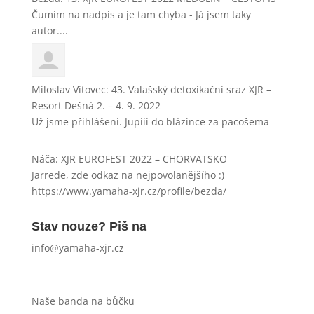
Čumím na nadpis a je tam chyba - Já jsem taky
autor....
Miloslav Vítovec
:
43. Valašský detoxikační sraz XJR –
Resort Dešná 2. – 4. 9. 2022
Už jsme přihlášení. Jupííí do blázince za pacošema
Náča
:
XJR EUROFEST 2022 – CHORVATSKO
Jarrede, zde odkaz na nejpovolanějšího :)
https://www.yamaha-xjr.cz/profile/bezda/
Stav nouze? Piš na
info@yamaha-xjr.cz
Naše banda na bůčku