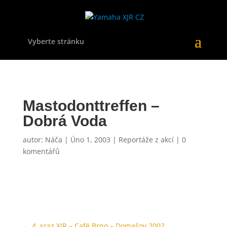
Vyberte stránku
Mastodonttreffen –
Dobrá Voda
autor:
Náča
|
Úno 1, 2003
|
Reportáže z akcí
|
0
komentářů
←
4. sraz XJR – Café Brno – Domašov 2002