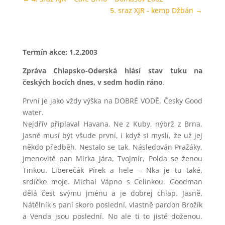
5. sraz XJR - kemp Džbán
→
Termín akce: 1.2.2003
Zpráva Chlapsko-Oderská hlásí stav tuku na
českých bocích dnes, v sedm hodin ráno
.
První je jako vždy výška na DOBRÉ VODĚ. Česky Good
water.
Nejdřív připlaval Havana. Ne z Kuby, nýbrž z Brna.
Jasně musí být všude první, i když si myslí, že už jej
někdo předběh. Nestalo se tak. Následován Pražáky,
jmenovitě pan Mirka Jára, Tvojmír, Polda se ženou
Tinkou. Liberečák Pírek a hele – Nka je tu také,
srdíčko moje. Michal Vápno s Celinkou. Goodman
dělá čest svýmu jménu a je dobrej chlap. Jasně,
Nátělník s paní skoro poslední, vlastně pardon Brožík
a Venda jsou poslední. No ale ti to jistě doženou.