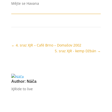
Mějte se Havana
←
4. sraz XJR – Café Brno – Domašov 2002
5. sraz XJR - kemp Džbán
→
Author:
Náča
XJRide to live