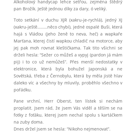
Alkoholový handycap lehce setřou, zejména štědrý
pan Brožík. Ještě jednou díky za dary, ó veliký.
Toto setkání v duchu XJR (xakru-je-rychlá), jedný XJ
(xakru-ještě………něco chybí), jedné ospalé Buši, která
hajá s Vláďou (jeho ženě to neva, heč) a wapkaře
Marťana, kterej čistí wapkou chladič na motorce, aby
jej pak moh rovnat kleštičkama. Tak tito všichni se
drželi hesla: “Sežer co můžeš a vypyj (pardon já mám
pij) i to co už nemůžeš”. Přes menší nedostatky v
elektronice, která byla bohužel Japonská a ne
Sovětská, třeba z Černobylu, která by měla jistě hlav
daleko víc a všechny by mluvily, proběhlo všechno v
pořádku.
Pane vrchní, Herr Oberst, ten lístek si nechám
proplatit. Jsem rád, že jsem Vás viděl a těším se na
fotky z foťáku, kterej jsem nechal spolu s kartáčkem
na zuby doma.
Dnes držel jsem se hesla: “Nikoho nejmenovat”.