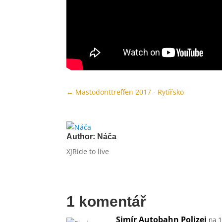
←
Mastodonttreffen 2017 - Rytířsko
Author:
Náča
XJRide to live
1 komentář
Simír Autobahn Polizei
na 1