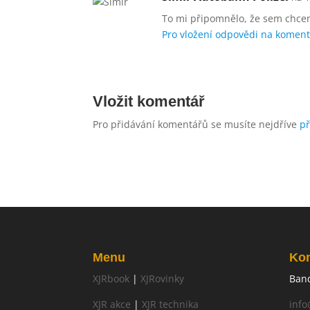
To mi připomnělo, že sem chcem
Pro vložení odpovědi na komentá
Vložit komentář
Pro přidávání komentářů se musíte nejdříve
př
Menu
Kon
XJRbook
|
XJRovinky
Band
XJR akce
|
XJR technika
info