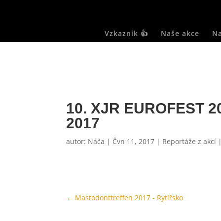
Vzkazník 👍
Naše akce
Na
10. XJR EUROFEST 201
2017
autor:
Náča
|
Čvn 11, 2017
|
Reportáže z akcí
←
Mastodonttreffen 2017 - Rytířsko