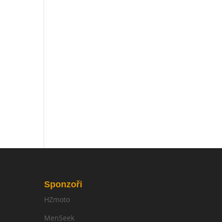
Sponzoři
HZmoto
MenSeek