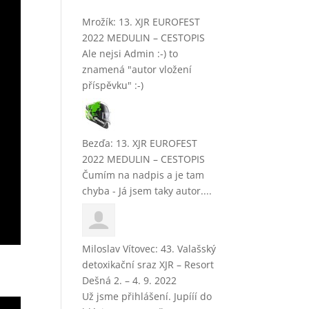
Mrožík
:
13. XJR EUROFEST
2022 MEDULIN – CESTOPIS
Ale nejsi Admin :-) to
znamená "autor vložení
příspěvku" :-)
Bezďa
:
13. XJR EUROFEST
2022 MEDULIN – CESTOPIS
Čumím na nadpis a je tam
chyba - Já jsem taky autor....
Miloslav Vítovec
:
43. Valašský
detoxikační sraz XJR – Resort
Dešná 2. – 4. 9. 2022
Už jsme přihlášení. Jupííí do