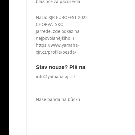
blázince za pacošema
Náča
:
XJR EUROFEST 2022 –
CHORVATSKO
Jarrede, zde odkaz na
nejpovolanějšího :)
https://www.yamaha-
xjr.cz/profile/bezda/
Stav nouze? Piš na
info@yamaha-xjr.cz
Naše banda na bůčku