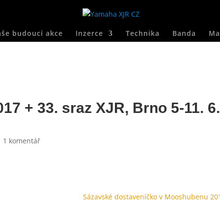
še budoucí akce
Inzerce
Technika
Banda
Ma
7 + 33. sraz XJR, Brno 5-11. 6
|
1 komentář
Sázavské dostaveníčko v Mooshubenu 20