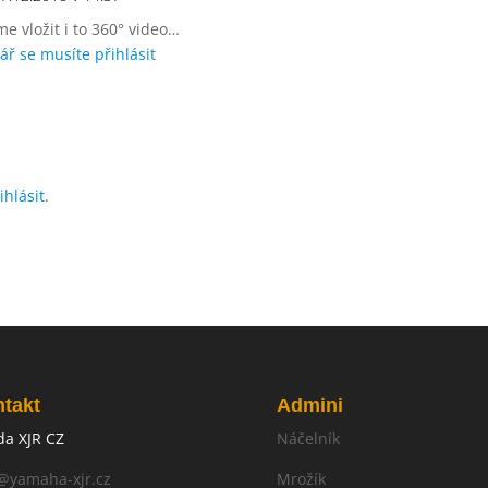
e vložit i to 360° video…
ř se musíte přihlásit
ihlásit
.
takt
Admini
a XJR CZ
Náčelník
@yamaha-xjr.cz
Mrožík