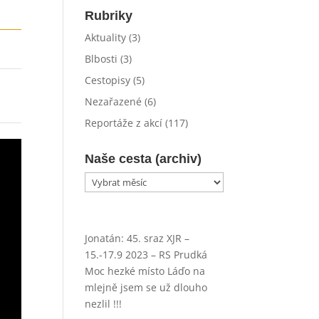
Rubriky
Aktuality
(3)
Blbosti
(3)
Cestopisy
(5)
Nezařazené
(6)
Reportáže z akcí
(117)
Naše cesta (archiv)
Naše
cesta
(archiv)
Jonatán
:
45. sraz XJR –
15.-17.9 2023 – RS Prudká
Moc hezké místo Láďo na
mlejně jsem se už dlouho
nezlil !!!