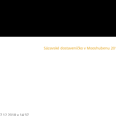
Sázavské dostaveníčko v Mooshubenu 20
7.12.2018 v 14:37