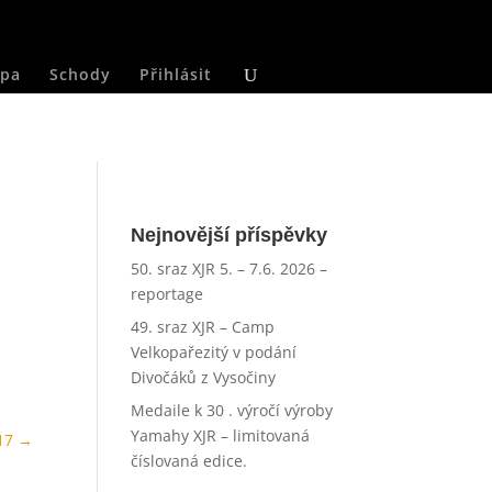
pa
Schody
Přihlásit
.
Nejnovější příspěvky
50. sraz XJR 5. – 7.6. 2026 –
reportage
49. sraz XJR – Camp
Velkopařezitý v podání
Divočáků z Vysočiny
Medaile k 30 . výročí výroby
Yamahy XJR – limitovaná
17
→
číslovaná edice.