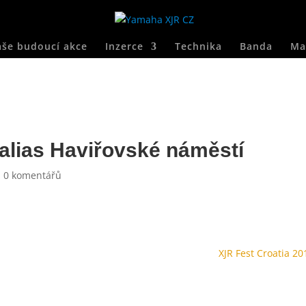
še budoucí akce
Inzerce
Technika
Banda
Ma
 alias Haviřovské náměstí
|
0 komentářů
XJR Fest Croatia 20