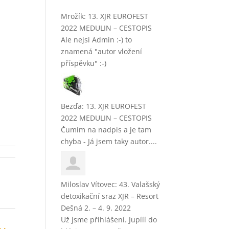
Mrožík
:
13. XJR EUROFEST
2022 MEDULIN – CESTOPIS
Ale nejsi Admin :-) to
znamená "autor vložení
příspěvku" :-)
Bezďa
:
13. XJR EUROFEST
2022 MEDULIN – CESTOPIS
Čumím na nadpis a je tam
chyba - Já jsem taky autor....
Miloslav Vítovec
:
43. Valašský
detoxikační sraz XJR – Resort
Dešná 2. – 4. 9. 2022
Už jsme přihlášení. Jupííí do