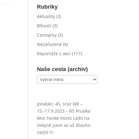
Rubriky
Aktuality
(3)
Blbosti
(3)
Cestopisy
(5)
Nezařazené
(6)
Reportáže z akcí
(117)
Naše cesta (archiv)
Naše
cesta
(archiv)
Jonatán
:
45. sraz XJR –
15.-17.9 2023 – RS Prudká
Moc hezké místo Láďo na
mlejně jsem se už dlouho
nezlil !!!