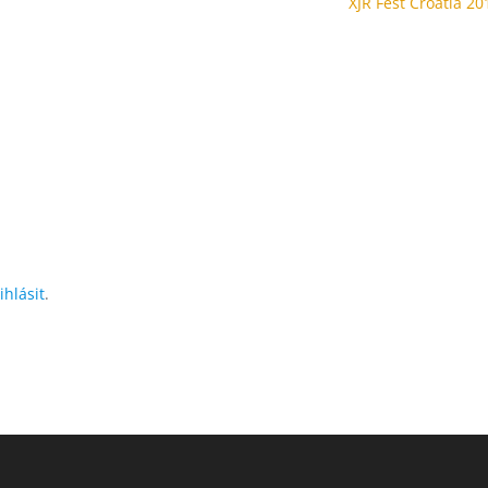
XJR Fest Croatia 20
ihlásit
.