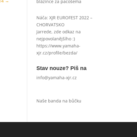
14
→
blázince za pacošema
Náča
:
XJR EUROFEST 2022 –
CHORVATSKO
Jarrede, zde odkaz na
nejpovolanějšího :)
https://www.yamaha-
xjr.cz/profile/bezda/
Stav nouze? Piš na
info@yamaha-xjr.cz
Naše banda na bůčku