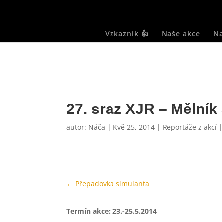
Vzkazník 👍
Naše akce
Na
27. sraz XJR – Mělník
autor:
Náča
|
Kvě 25, 2014
|
Reportáže z akcí
←
Přepadovka simulanta
Termín akce: 23.-25.5.2014