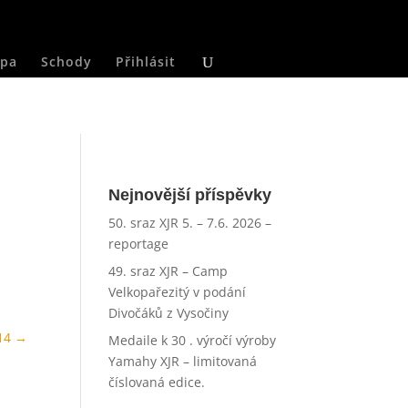
pa
Schody
Přihlásit
Nejnovější příspěvky
50. sraz XJR 5. – 7.6. 2026 –
reportage
49. sraz XJR – Camp
Velkopařezitý v podání
Divočáků z Vysočiny
14
→
Medaile k 30 . výročí výroby
Yamahy XJR – limitovaná
číslovaná edice.