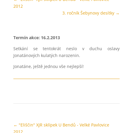
2012
3. ročník Šebynovy desítky
→
Termín akce: 16.2.2013
Setkání se tentokrát neslo v duchu oslavy
Jonatánových kulatých narozenin.
Jonatáne, ještě jednou vše nejlepší!
←
"Eliščin" XJR sklípek U Bendů - Velké Pavlovice
2012