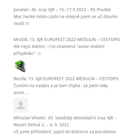
Jonatán
:
45. sraz XJR – 15.-17.9 2023 – RS Prudká
Moc hezké místo Láďo na mlejně jsem se už dlouho
nezlil !!!
Mrožík
:
13. XJR EUROFEST 2022 MEDULIN – CESTOPIS
Ale nejsi Admin :-) to znamená "autor vložení
příspěvku" :-)
Bezďa
:
13. XJR EUROFEST 2022 MEDULIN – CESTOPIS
Čumím na nadpis a je tam chyba - Já jsem taky
autor....
Miloslav Vítovec
:
43. Valašský detoxikační sraz XJR –
Resort Dešná 2. – 4. 9. 2022
Už jsme přihlášení. Jupííí do blázince za pacošema