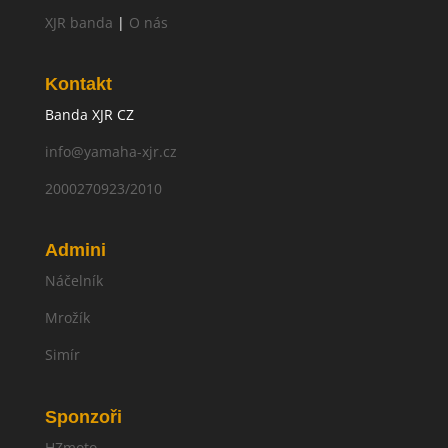
XJR banda
|
O nás
Kontakt
Banda XJR CZ
info@yamaha-xjr.cz
2000270923/2010
Admini
Náčelník
Mrožík
Simír
Sponzoři
HZmoto