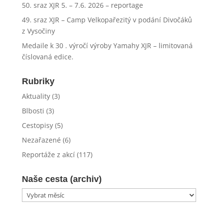
50. sraz XJR 5. – 7.6. 2026 – reportage
49. sraz XJR – Camp Velkopařezitý v podání Divočáků
z Vysočiny
Medaile k 30 . výročí výroby Yamahy XJR – limitovaná
číslovaná edice.
Rubriky
Aktuality
(3)
Blbosti
(3)
Cestopisy
(5)
Nezařazené
(6)
Reportáže z akcí
(117)
Naše cesta (archiv)
Naše
cesta
(archiv)