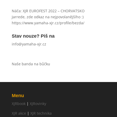
Náča
:
XJR EUROFEST 2022 – CHORVATSKO
Jarrede, zde odkaz na nejpovolanějšího :)
https://www.yamaha-xjr.cz/profile/bezda/
Stav nouze? Piš na
info@yamaha-xjr.cz
Naše banda na bůčku
Menu
XJRbook
|
XJRovinky
XJR akce
|
XJR technika