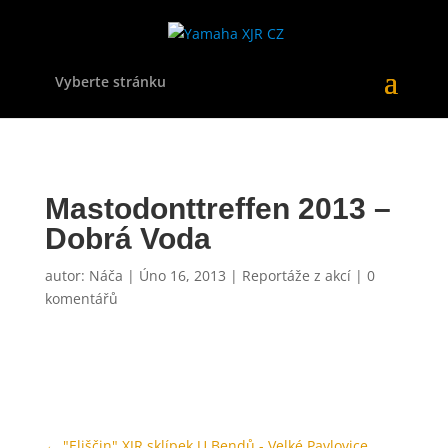
Vyberte stránku
Mastodonttreffen 2013 –
Dobrá Voda
autor:
Náča
|
Úno 16, 2013
|
Reportáže z akcí
|
0
komentářů
←
"Eliščin" XJR sklípek U Bendů - Velké Pavlovice