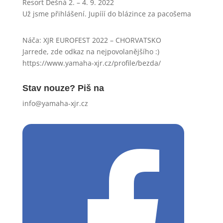
Resort Dešná 2. – 4. 9. 2022
Už jsme přihlášení. Jupííí do blázince za pacošema
Náča
:
XJR EUROFEST 2022 – CHORVATSKO
Jarrede, zde odkaz na nejpovolanějšího :)
https://www.yamaha-xjr.cz/profile/bezda/
Stav nouze? Piš na
info@yamaha-xjr.cz