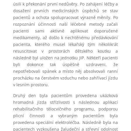
úsilí k překonání první nedůvěry. Po zahájení léčby a
dosažení prvních medicínských úspěchů se stav
pacientů a ochota spolupracovat výrazně měnily. Po
rozpoznání účinnosti naší léčebné metody začali
pacienti sami aktivně aplikovat doporučené
medikamenty, až došlo k nechtěnému předávkování
pacienta, kterého musel lékařský tým několikrát
resuscitovat v prostorách dětského koutku a
následně byl uložen na jednotku JIP. Někteří pacienti
byli dokonce tak úspěšně uzdraveni, že
nepotřebovali spánek a místo něj absolvovali ranní
procházku na čerstvém vzduchu nebo zahřívací jízdu
v lesním prostoru.
Druhý den byla pacientům provedena ukázková
hromadná jízda střízlivosti s následnou aplikací
rehabilitačního tělocvičného programu, podporou
plicní činnosti a vybraným pacientům byla
provedena speciální elektroléčba. Následně byla na
pacientech yyzkoušena žaludeční a střevní odolnost