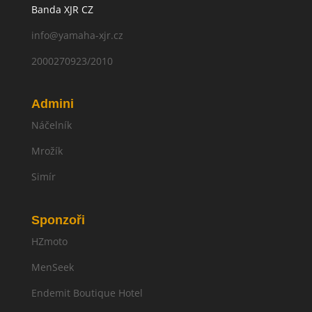
Banda XJR CZ
info@yamaha-xjr.cz
2000270923/2010
Admini
Náčelník
Mrožík
Simír
Sponzoři
HZmoto
MenSeek
Endemit Boutique Hotel