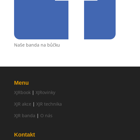
Naše banda na bůčku
Menu
XJRbook
|
XJRovinky
XJR akce
|
XJR technika
XJR banda
|
O nás
Kontakt