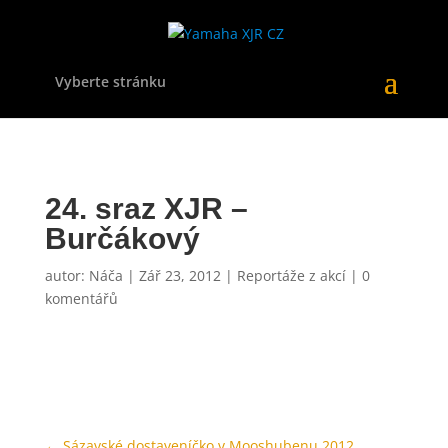
Vyberte stránku
24. sraz XJR –
Burčákový
autor:
Náča
|
Zář 23, 2012
|
Reportáže z akcí
|
0
komentářů
←
Sázavské dostaveníčko v Mooshubenu 2012