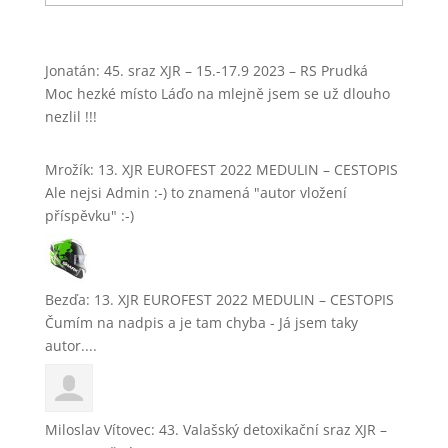
cesta
(archiv)
Jonatán
:
45. sraz XJR – 15.-17.9 2023 – RS Prudká
Moc hezké místo Láďo na mlejně jsem se už dlouho
nezlil !!!
Mrožík
:
13. XJR EUROFEST 2022 MEDULIN – CESTOPIS
Ale nejsi Admin :-) to znamená "autor vložení
příspěvku" :-)
Bezďa
:
13. XJR EUROFEST 2022 MEDULIN – CESTOPIS
Čumím na nadpis a je tam chyba - Já jsem taky
autor....
Miloslav Vítovec
:
43. Valašský detoxikační sraz XJR –