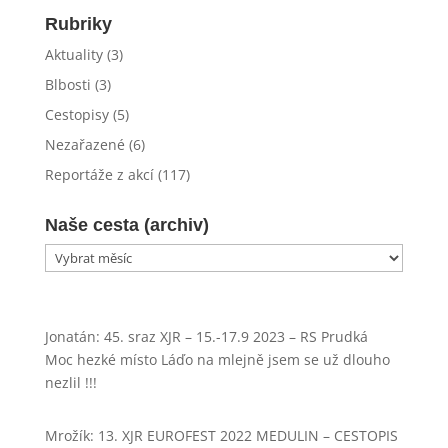
Rubriky
Aktuality
(3)
Blbosti
(3)
Cestopisy
(5)
Nezařazené
(6)
Reportáže z akcí
(117)
Naše cesta (archiv)
Naše
cesta
(archiv)
Jonatán
:
45. sraz XJR – 15.-17.9 2023 – RS Prudká
Moc hezké místo Láďo na mlejně jsem se už dlouho
nezlil !!!
Mrožík
:
13. XJR EUROFEST 2022 MEDULIN – CESTOPIS