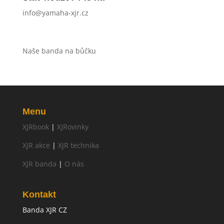
info@yamaha-xjr.cz
Naše banda na bůčku
Menu
XJRbook
|
XJRovinky
XJR akce
|
XJR technika
XJR banda
|
O nás
Kontakt
Banda XJR CZ