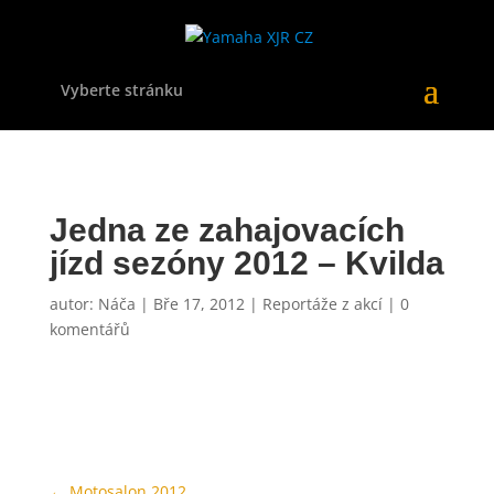
Vyberte stránku
Jedna ze zahajovacích
jízd sezóny 2012 – Kvilda
autor:
Náča
|
Bře 17, 2012
|
Reportáže z akcí
|
0
komentářů
←
Motosalon 2012