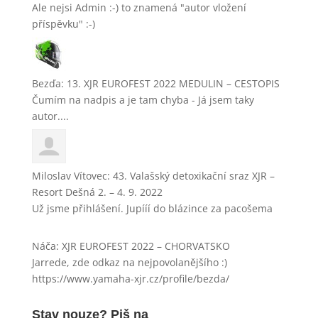
Ale nejsi Admin :-) to znamená "autor vložení
příspěvku" :-)
Bezďa
:
13. XJR EUROFEST 2022 MEDULIN – CESTOPIS
Čumím na nadpis a je tam chyba - Já jsem taky
autor....
Miloslav Vítovec
:
43. Valašský detoxikační sraz XJR –
Resort Dešná 2. – 4. 9. 2022
Už jsme přihlášení. Jupííí do blázince za pacošema
Náča
:
XJR EUROFEST 2022 – CHORVATSKO
Jarrede, zde odkaz na nejpovolanějšího :)
https://www.yamaha-xjr.cz/profile/bezda/
Stav nouze? Piš na