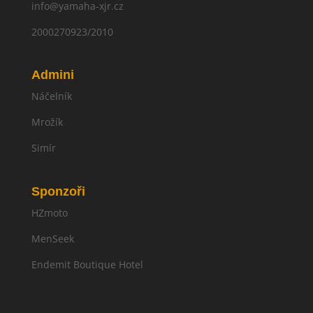
info@yamaha-xjr.cz
2000270923/2010
Admini
Náčelník
Mrožík
Simír
Sponzoři
HZmoto
MenSeek
Endemit Boutique Hotel