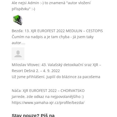
Ale nejsi Admin :-) to znamená "autor vložení
příspěvku" :-)
Bezďa
:
13. XJR EUROFEST 2022 MEDULIN – CESTOPIS
Čumím na nadpis a je tam chyba - Já jsem taky
autor....
Miloslav Vítovec
:
43. Valašský detoxikační sraz XJR –
Resort Dešná 2. – 4. 9. 2022
Už jsme přihlášení. Jupííí do blázince za pacošema
Náča
:
XJR EUROFEST 2022 – CHORVATSKO
Jarrede, zde odkaz na nejpovolanějšího :)
https://www.yamaha-xjr.cz/profile/bezda/
Stav nouze? Piš na