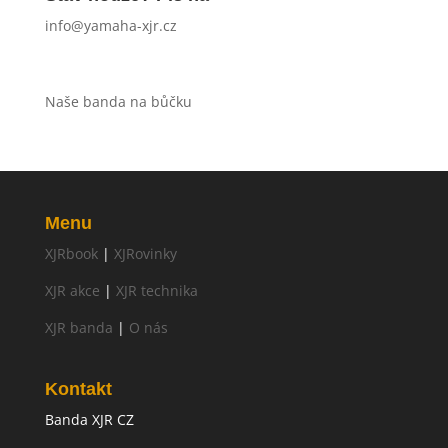
info@yamaha-xjr.cz
Naše banda na bůčku
Menu
XJRbook
|
XJRovinky
XJR akce
|
XJR technika
XJR banda
|
O nás
Kontakt
Banda XJR CZ