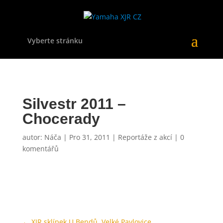
Vyberte stránku
Silvestr 2011 –
Chocerady
autor:
Náča
|
Pro 31, 2011
|
Reportáže z akcí
|
0
komentářů
←
XJR sklípek U Bendů, Velké Pavlovice