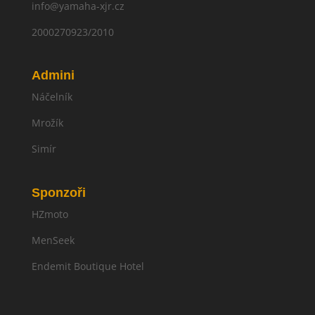
info@yamaha-xjr.cz
2000270923/2010
Admini
Náčelník
Mrožík
Simír
Sponzoři
HZmoto
MenSeek
Endemit Boutique Hotel