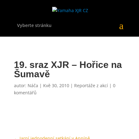
Vyberte stránku
19. sraz XJR – Hořice na
Šumavě
autor:
Náča
|
Kvě 30, 2010
|
Reportáže z akcí
|
0
komentářů
←
Jarní jednodenní setkání v Anníně