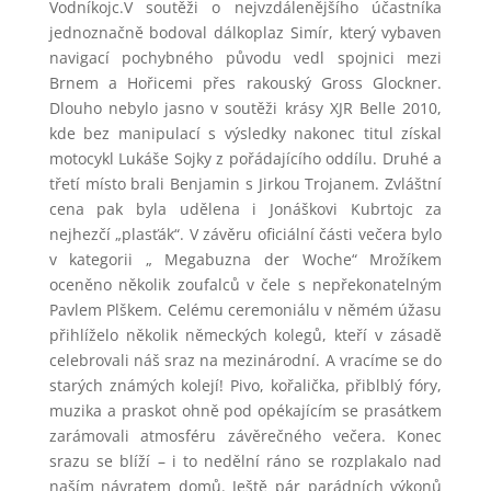
Vodníkojc.V soutěži o nejvzdálenějšího účastníka
jednoznačně bodoval dálkoplaz Simír, který vybaven
navigací pochybného původu vedl spojnici mezi
Brnem a Hořicemi přes rakouský Gross Glockner.
Dlouho nebylo jasno v soutěži krásy XJR Belle 2010,
kde bez manipulací s výsledky nakonec titul získal
motocykl Lukáše Sojky z pořádajícího oddílu. Druhé a
třetí místo brali Benjamin s Jirkou Trojanem. Zvláštní
cena pak byla udělena i Jonáškovi Kubrtojc za
nejhezčí „plasťák“. V závěru oficiální části večera bylo
v kategorii „ Megabuzna der Woche“ Mrožíkem
oceněno několik zoufalců v čele s nepřekonatelným
Pavlem Plškem. Celému ceremoniálu v němém úžasu
přihlíželo několik německých kolegů, kteří v zásadě
celebrovali náš sraz na mezinárodní. A vracíme se do
starých známých kolejí! Pivo, kořalička, přiblblý fóry,
muzika a praskot ohně pod opékajícím se prasátkem
zarámovali atmosféru závěrečného večera. Konec
srazu se blíží – i to nedělní ráno se rozplakalo nad
naším návratem domů. Ještě pár parádních výkonů