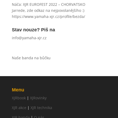
Náča
:
XJR EUROFEST 2022 – CHORVATSKO
Jarrede, zde odkaz na nejpovolanějšího :)
https://www.yamaha-xjr.cz/profile/bezda/
Stav nouze? Piš na
info@yamaha-xjr.cz
Naše banda na bůčku
Menu
XJRbook
|
XJRovinky
XJR akce
|
XJR technika
XJR banda
|
O nás