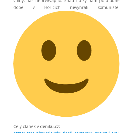
volby, nás nepřekvapilo. Snad i díky nám po dlouhé
době v Hořicích nevyhráli komunisté
Celý článek v deníku.cz: