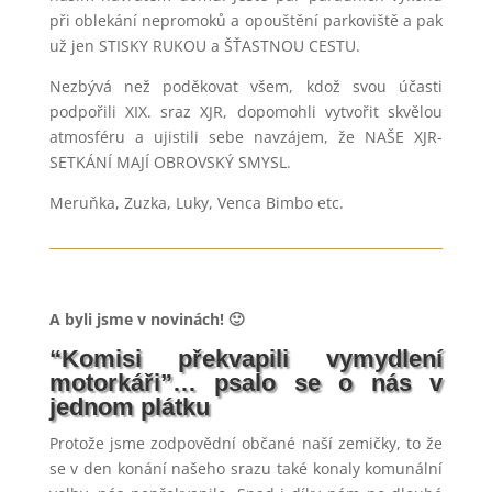
při oblekání nepromoků a opouštění parkoviště a pak
už jen STISKY RUKOU a ŠŤASTNOU CESTU.
Nezbývá než poděkovat všem, kdož svou účasti
podpořili XIX. sraz XJR, dopomohli vytvořit skvělou
atmosféru a ujistili sebe navzájem, že NAŠE XJR-
SETKÁNÍ MAJÍ OBROVSKÝ SMYSL.
Meruňka, Zuzka, Luky, Venca Bimbo etc.
A byli jsme v novinách! 🙂
“Komisi překvapili vymydlení
motorkáři”… psalo se o nás v
jednom plátku
Protože jsme zodpovědní občané naší zemičky, to že
se v den konání našeho srazu také konaly komunální