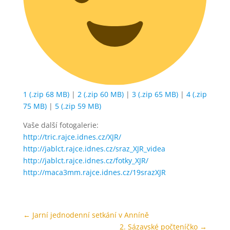
1 (.zip 68 MB)
|
2 (.zip 60 MB)
|
3 (.zip 65 MB)
|
4 (.zip
75 MB)
|
5 (.zip 59 MB)
Vaše další fotogalerie:
http://tric.rajce.idnes.cz/XJR/
http://jablct.rajce.idnes.cz/sraz_XJR_videa
http://jablct.rajce.idnes.cz/fotky_XJR/
http://maca3mm.rajce.idnes.cz/19srazXJR
←
Jarní jednodenní setkání v Anníně
2. Sázavské počteníčko
→