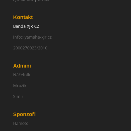
Kontakt
Banda XJR CZ
info@yamaha-xjr.cz
2000270923/2010
Admini
Náčelník
Mrožík
Simír
Sponzoři
HZmoto