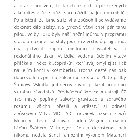
a je až s podivem, kolik nefunkčních a poškozených
alkoholtesterů se může shromáždit na jednom místě.
Po ujištění, že jsme střízliví a způsobilí se vydáváme
dokonat dílo zkázy. Na Jyrkově větvi chbí pár tahů
pilou. Volby 2010 byly naší noční můrou v programu
srazu a nakonec se staly jedním z vrcholů programu,
což potvrdil zájem místního obyvatelstva i
regionálního tisku. Vyjížďka vedená údolím Vltavy
přilákala i několik „čopráků“, kteří svůj omyl zjistili až
na jejím konci v Rožmberku. Trocha deště nás pak
doprovodila zpět na základnu ke startu Zlaté přilby
Šumavy. Vskutku jedinečný závod přilákal početnou
skupinu závodníků. Předváděné kreace na stroji ČZ
175 místy popíraly zákony gravitace a zdravého
rozumu. Všichni přežili a vítězství si odnesl
způsobem VENI, VIDI, VICI nováček našich srazů
Milan Vít těsně sledován Laďou Velgem a naším
Láďou Švábem. V kategorii žen a dorostenek pak
nikomu nedala šanci famozním výkonem Matahari