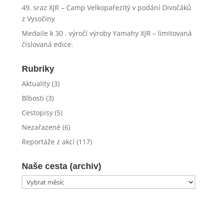
49. sraz XJR – Camp Velkopařezitý v podání Divočáků
z Vysočiny
Medaile k 30 . výročí výroby Yamahy XJR – limitovaná
číslovaná edice.
Rubriky
Aktuality
(3)
Blbosti
(3)
Cestopisy
(5)
Nezařazené
(6)
Reportáže z akcí
(117)
Naše cesta (archiv)
Naše
cesta
(archiv)