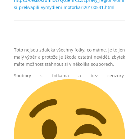
https://ceskokrumlovsky.denik.cz/zpravy_region/komi
si-prekvapili-vymydleni-motorkari20100531.html
Toto nejsou zdaleka všechny fotky, co máme, je to jen
malý výběr a protože je škoda ostatní nevidět, zbytek
máte možnost stáhnout si v několika souborech.
Soubory s fotkama a bez cenzury