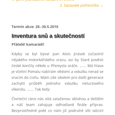
2. Sázavské počteníčko
→
Termín akce: 28.-30.5.2010
Inventura snů a skutečností
Přátelé! kamarádi!
Kdyby se byl býval pan Alois Jirásek zúčastnil
nějakého motorkářského srazu, asi by Staré pověsti
české končily někde u Přemysla oráče. ……. Má hlava
je včelín! Pomalu nabírám vědomí a vskutku nerad se
vracím do civilu. Mám zde úkolem pro další generace
zachytit průběh jednoho vskutku netuctového
víkendu. ……. Tak tedy:
Čtvrteční ráno nás vítá zataženou oblohou a deštěm
a náš team zahajuje odhodlaně finále příprav.
Bezprostředně poté co nám již podruhé vítr odcizil