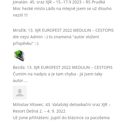
Jonatán
:
45. sraz XJR – 15.-17.9 2023 – RS Prudká
Moc hezké místo Láďo na mlejně jsem se už dlouho
nezlil !!!
Mrožík
:
13. XJR EUROFEST 2022 MEDULIN – CESTOPIS
Ale nejsi Admin :-) to znamená "autor vložení
příspěvku" :-)
Bezďa
:
13. XJR EUROFEST 2022 MEDULIN – CESTOPIS
Čumím na nadpis a je tam chyba - Já jsem taky
autor....
Miloslav Vítovec
:
43. Valašský detoxikační sraz XJR –
Resort Dešná 2. – 4. 9. 2022
Už jsme přihlášení. Jupííí do blázince za pacošema