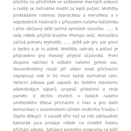
plachtu na přístřešek se vzdáváme marných pokusů
a raději se začínáme modlit za lepší počasí. Motlitby
prokládáme rošenou dvanáctkou a meruňkou a v
odpoledních hodinách s příjezdem našeho Náčelníka
i přes občasný déšť začíná vycházet sluníčko. ……. A
tady někde přijíždí kradmo Přemysl oráč. Atmosféra
začíná pomalu etylnatět. ……. Ještě pár piv, pár písní
u kytáry a je tu pátek. Motlitby zabraly a počasí je
připraveno pro masový příjezd účastníků. První
skupina odchází k volbám nalomit Jyrkovi vaz.
Nezaměnitelný rituál při vítání nově příchozích
nepopisuji neb si ho musí každý vychutnat sám.
Večerní zábava pak zapadá do šedého standartu
alkoholických výparů, projevů přátelství a ztrát
paměti. V těchto chvílích v řadách našeho
uměleckého tělesa přicházím o hlas a pro další
komunikaci s osazenstvem užívám osobního Troubu /
Zbyňo děkuji!/. V zásadě dřív než se náš zabloudivší
kamarád Jura prospal někde na chodbě hotelu
přichází sobota. Zahájení pestrého programu se blíží