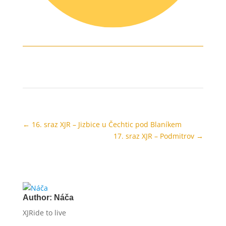
←
16. sraz XJR – Jizbice u Čechtic pod Blaníkem
17. sraz XJR – Podmitrov
→
Author:
Náča
XJRide to live