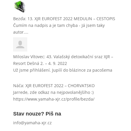
Bezďa
:
13. XJR EUROFEST 2022 MEDULIN – CESTOPIS
Čumím na nadpis a je tam chyba - Já jsem taky
autor....
Miloslav Vítovec
:
43. Valašský detoxikační sraz XJR –
Resort Dešná 2. – 4. 9. 2022
Už jsme přihlášení. Jupííí do blázince za pacošema
Náča
:
XJR EUROFEST 2022 – CHORVATSKO
Jarrede, zde odkaz na nejpovolanějšího :)
https://www.yamaha-xjr.cz/profile/bezda/
Stav nouze? Piš na
info@yamaha-xjr.cz