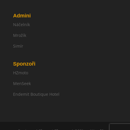
Admini
Náčelník
Mrožík
Simír
Sponzoři
HZmoto
MenSeek
Endemit Boutique Hotel