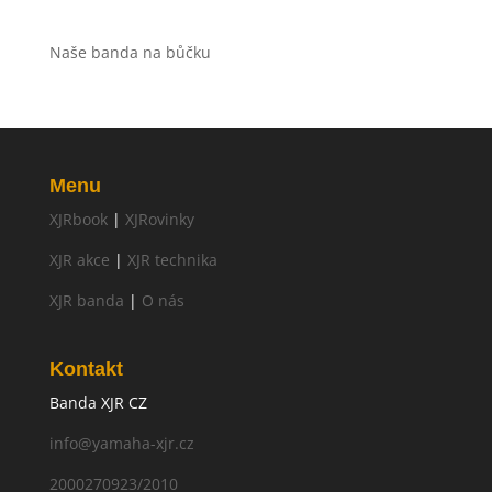
Naše banda na bůčku
Menu
XJRbook
|
XJRovinky
XJR akce
|
XJR technika
XJR banda
|
O nás
Kontakt
Banda XJR CZ
info@yamaha-xjr.cz
2000270923/2010