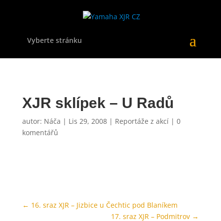
Vyberte stránku
XJR sklípek – U Radů
autor:
Náča
|
Lis 29, 2008
|
Reportáže z akcí
|
0
komentářů
←
16. sraz XJR – Jizbice u Čechtic pod Blaníkem
17. sraz XJR – Podmitrov
→