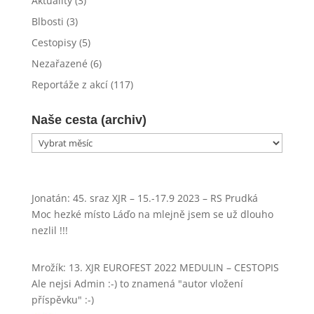
Aktuality
(3)
Blbosti
(3)
Cestopisy
(5)
Nezařazené
(6)
Reportáže z akcí
(117)
Naše cesta (archiv)
Naše
cesta
(archiv)
Jonatán
:
45. sraz XJR – 15.-17.9 2023 – RS Prudká
Moc hezké místo Láďo na mlejně jsem se už dlouho
nezlil !!!
Mrožík
:
13. XJR EUROFEST 2022 MEDULIN – CESTOPIS
Ale nejsi Admin :-) to znamená "autor vložení
příspěvku" :-)