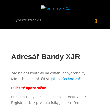
Vyberte stránku
Adresář Bandy XJR
Zde najdeš kontakty na ostatní dehydronauty.
Mimochodem, přečti si,
jak to všechno začalo
.
Důležité upozornění!
Nechceš tu být jen jako jméno a e-mail, že jo?
Registrace bez profilu a fotky jsou k ničemu.