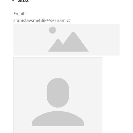
St02
Email
:
stanislavsmehlik@seznam.cz