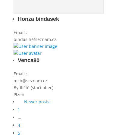
Honza bindasek
Email
:
bindas.h@seznam.cz
Venca80
Email
:
mcb@seznam.cz
Bydliště (stačí obec)
:
Plzeň
Navigace
Newer posts
pro
1
příspěvky
…
4
5