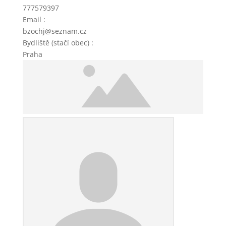
777579397
Email
:
bzochj@seznam.cz
Bydliště (stačí obec)
:
Praha