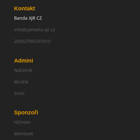
Kontakt
Banda XJR CZ
info@yamaha-xjr.cz
2000270923/2010
Admini
Náčelník
Mrožík
Simír
Sponzoři
HZmoto
MenSeek