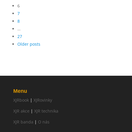
6
7
8
…
27
Older posts
Menu
XJRbook
|
XJRovinky
XJR akce
|
XJR technika
XJR banda
|
O nás