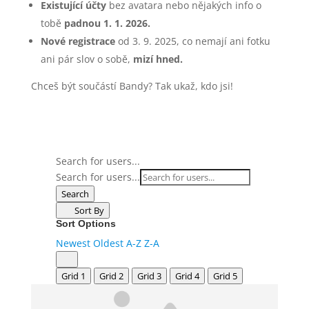
Existující účty
bez avatara nebo nějakých info o
tobě
padnou 1. 1. 2026.
Nové registrace
od 3. 9. 2025, co nemají ani fotku
ani pár slov o sobě,
mizí hned.
Chceš být součástí Bandy? Tak ukaž, kdo jsi!
Search for users...
Search for users...
Search
Sort By
Sort Options
Newest
Oldest
A-Z
Z-A
Grid 1
Grid 2
Grid 3
Grid 4
Grid 5