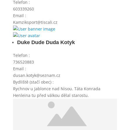
Telefon
:
603339260
Email
:
Kamziksport@tiscali.cz
Duke Dude Duda Kotyk
Telefon
:
736520883
Email
:
dusan.kotyk@seznam.cz
Bydliště (stačí obec)
:
Rychnov u Jablonce nad Nisou. Táta Konrada
Henleina tu před válkou dělal starostu.