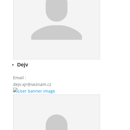
Dejv
Email
:
dejv.xjr@seznam.cz