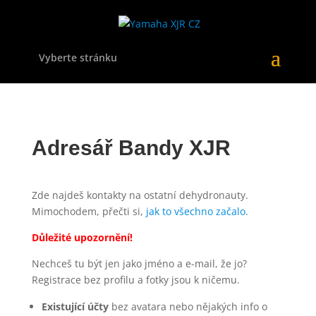
Vyberte stránku
Adresář Bandy XJR
Zde najdeš kontakty na ostatní dehydronauty.
Mimochodem, přečti si,
jak to všechno začalo
.
Důležité upozornění!
Nechceš tu být jen jako jméno a e-mail, že jo?
Registrace bez profilu a fotky jsou k ničemu.
Existující účty
bez avatara nebo nějakých info o