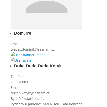
Dom.Tre
Email
:
trepes.dominik@seznam.cz
Duke Dude Duda Kotyk
Telefon
:
736520883
Email
:
dusan.kotyk@seznam.cz
Bydliště (stačí obec)
:
Rychnov u Jablonce nad Nisou. Táta Konrada