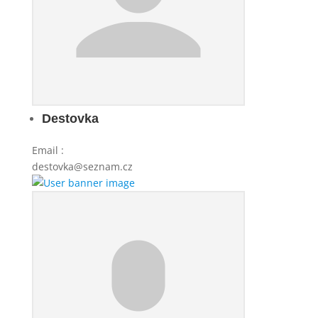
Destovka
Email
:
destovka@seznam.cz