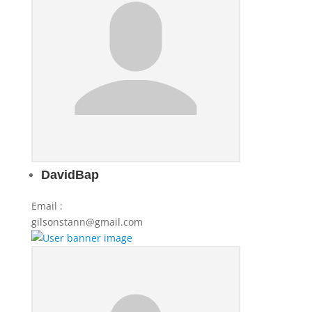
DavidBap
Email
:
gilsonstann@gmail.com