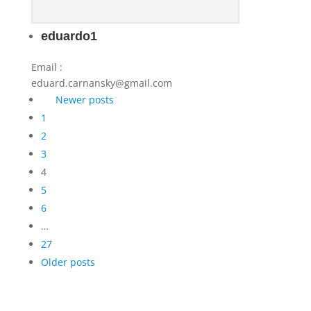
eduardo1
Email
:
eduard.carnansky@gmail.com
Navigace
Newer posts
pro
1
příspěvky
2
3
4
5
6
…
27
Older posts