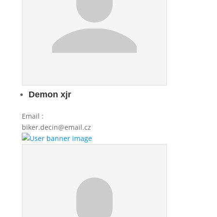
Demon xjr
Email
:
biker.decin@email.cz