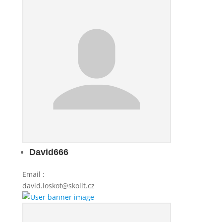
David666
Email
:
david.loskot@skolit.cz