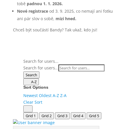
tobě
padnou 1. 1. 2026.
Nové registrace
od 3. 9. 2025, co nemají ani fotku
ani pár slov o sobě,
mizí hned.
Chceš být součástí Bandy? Tak ukaž, kdo jsi!
Search for users...
Search for users...
Search
A-Z
Sort Options
Newest
Oldest
A-Z
Z-A
Clear Sort
Grid 1
Grid 2
Grid 3
Grid 4
Grid 5