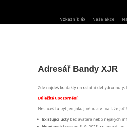
Vzkazník 👍
Naše akce
Na
Adresář Bandy XJR
Zde najdeš kontakty na ostatní dehydronauty.
Důležité upozornění!
Nechceš tu být jen jako jméno a e-mail, že jo? 
Existující účty
bez avatara nebo nějakých in
Nové registrace
od 3. 9. 2025, co nemají ani 