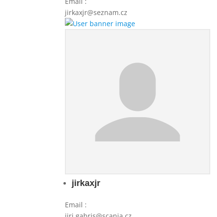
Email
:
jirkaxjr@seznam.cz
jirkaxjr
Email
:
jiri.gabris@scania.cz