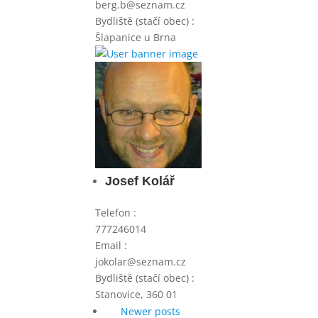
berg.b@seznam.cz
Bydliště (stačí obec)
:
Šlapanice u Brna
Josef Kolář
Telefon
:
777246014
Email
:
jokolar@seznam.cz
Bydliště (stačí obec)
:
Stanovice, 360 01
Navigace
Newer posts