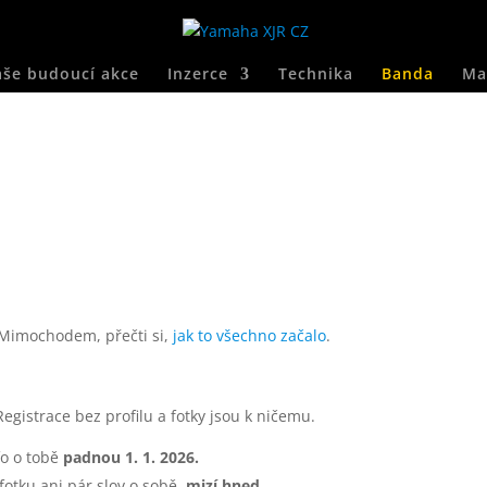
še budoucí akce
Inzerce
Technika
Banda
Ma
 Mimochodem, přečti si,
jak to všechno začalo
.
Registrace bez profilu a fotky jsou k ničemu.
fo o tobě
padnou 1. 1. 2026.
fotku ani pár slov o sobě,
mizí hned.