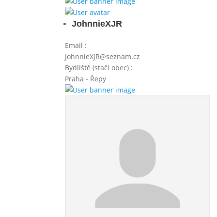
JohnnieXJR
Email
:
JohnnieXJR@seznam.cz
Bydliště (stačí obec)
:
Praha - Řepy