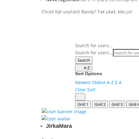
Chceš být součástí Bandy? Tak ukaž, kdo jsi!
Search for users...
Search for users...
Search
A-Z
Sort Options
Newest
Oldest
A-Z
Z-A
Clear Sort
Grid 1
Grid 2
Grid 3
Grid 
JirkaMara