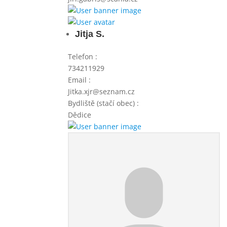
Jitja S.
Telefon
:
734211929
Email
:
Jitka.xjr@seznam.cz
Bydliště (stačí obec)
:
Dědice