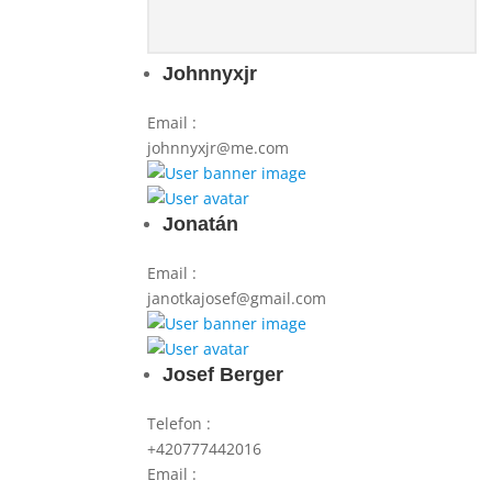
Johnnyxjr
Email
:
johnnyxjr@me.com
Jonatán
Email
:
janotkajosef@gmail.com
Josef Berger
Telefon
:
+420777442016
Email
: