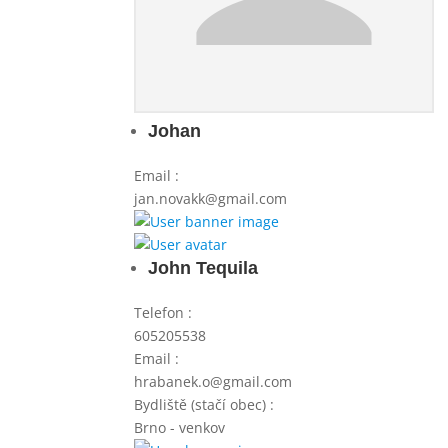
Johan
Email
:
jan.novakk@gmail.com
John Tequila
Telefon
:
605205538
Email
:
hrabanek.o@gmail.com
Bydliště (stačí obec)
:
Brno - venkov