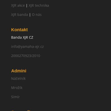
XJR akce
|
XJR technika
XJR banda
|
O nás
Kontakt
Banda XJR CZ
info@yamaha-xjr.cz
2000270923/2010
Admini
Náčelník
Mrožík
Simír