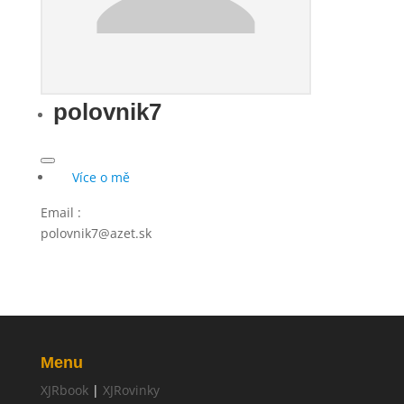
polovnik7
Více o mě
Email
:
polovnik7@azet.sk
Menu
XJRbook
|
XJRovinky