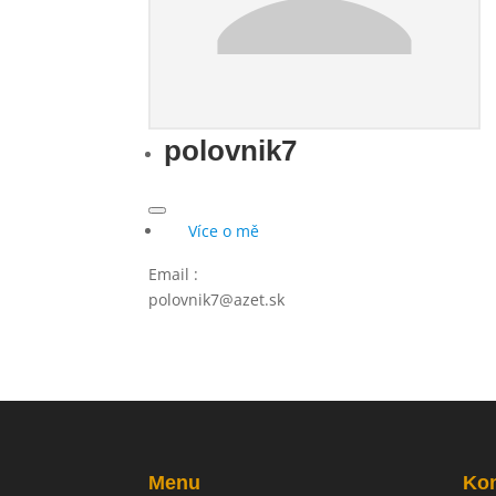
polovnik7
Více o mě
Email
:
polovnik7@azet.sk
Menu
Kon