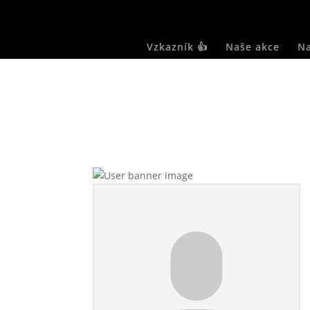
Vzkazník 👍
Naše akce
Na