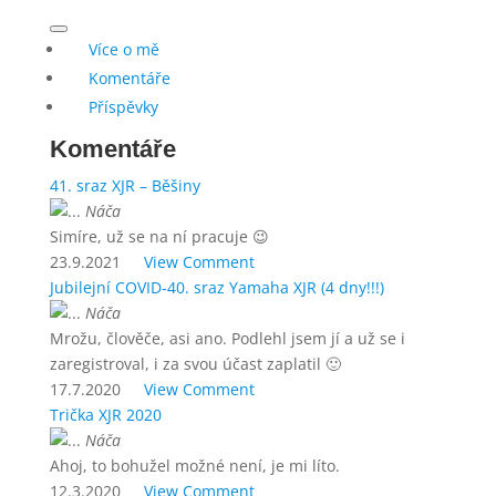
Více o mě
Komentáře
Příspěvky
Komentáře
41. sraz XJR – Běšiny
Náča
Simíre, už se na ní pracuje 😉
23.9.2021
View Comment
Jubilejní COVID-40. sraz Yamaha XJR (4 dny!!!)
Náča
Mrožu, člověče, asi ano. Podlehl jsem jí a už se i
zaregistroval, i za svou účast zaplatil 🙂
17.7.2020
View Comment
Trička XJR 2020
Náča
Ahoj, to bohužel možné není, je mi líto.
12.3.2020
View Comment