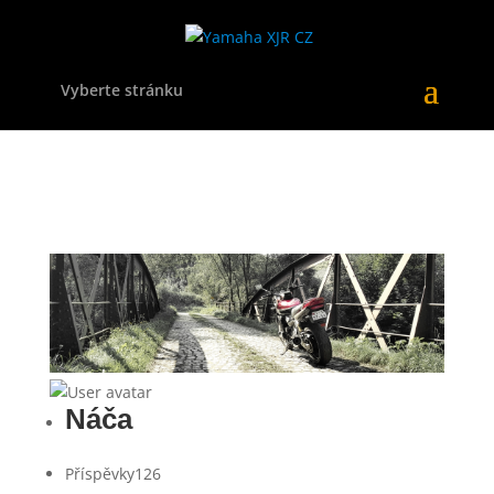
Vyberte stránku
Náča
Příspěvky
126