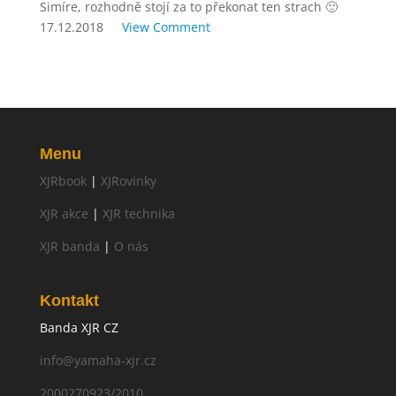
Simíre, rozhodně stojí za to překonat ten strach 🙂
17.12.2018
View Comment
Menu
XJRbook
|
XJRovinky
XJR akce
|
XJR technika
XJR banda
|
O nás
Kontakt
Banda XJR CZ
info@yamaha-xjr.cz
2000270923/2010