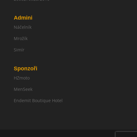
Admini
Náčelník
Mrožík
Simír
Sponzoři
HZmoto
MenSeek
Endemit Boutique Hotel