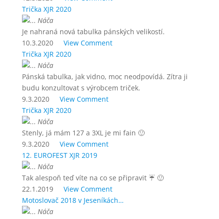
Trička XJR 2020
Náča
Je nahraná nová tabulka pánských velikostí.
10.3.2020
View Comment
Trička XJR 2020
Náča
Pánská tabulka, jak vidno, moc neodpovídá. Zítra ji
budu konzultovat s výrobcem triček.
9.3.2020
View Comment
Trička XJR 2020
Náča
Stenly, já mám 127 a 3XL je mi fain 🙂
9.3.2020
View Comment
12. EUROFEST XJR 2019
Náča
Tak alespoň teď víte na co se připravit ☔ 🙂
22.1.2019
View Comment
Motoslovač 2018 v Jeseníkách…
Náča