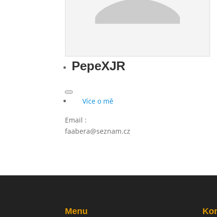
PepeXJR
Více o mě
Email
:
faabera@seznam.cz
Menu
Kon