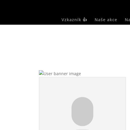
Vzkazník 👍
Naše akce
Na