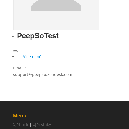
PeepSoTest
Více o mě
Email
:
support@peepso.zendesk.com
Menu
XJRbook
|
XJRovinky