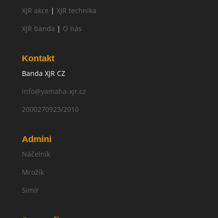
XJR akce
|
XJR technika
XJR banda
|
O nás
Kontakt
Banda XJR CZ
info@yamaha-xjr.cz
2000270923/2010
Admini
Náčelník
Mrožík
Simír