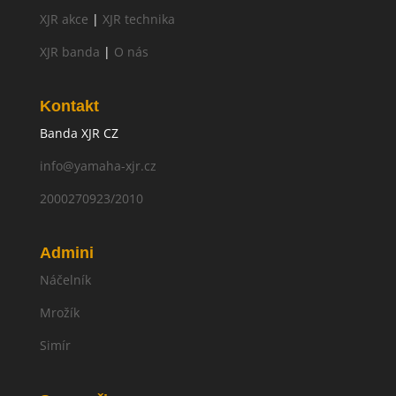
XJR akce
|
XJR technika
XJR banda
|
O nás
Kontakt
Banda XJR CZ
info@yamaha-xjr.cz
2000270923/2010
Admini
Náčelník
Mrožík
Simír