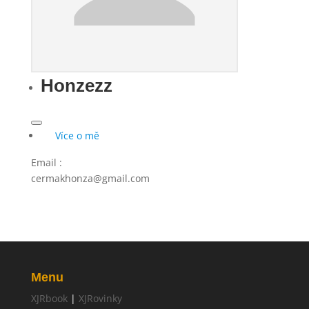
Honzezz
Více o mě
Email
:
cermakhonza@gmail.com
Menu
XJRbook
|
XJRovinky