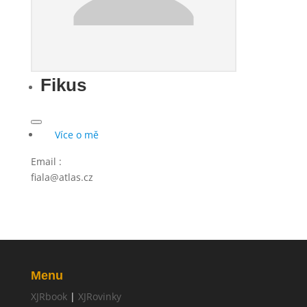
Fikus
Více o mě
Email
:
fiala@atlas.cz
Menu
XJRbook
|
XJRovinky