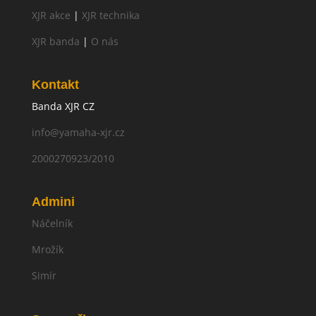
XJR akce
|
XJR technika
XJR banda
|
O nás
Kontakt
Banda XJR CZ
info@yamaha-xjr.cz
2000270923/2010
Admini
Náčelník
Mrožík
Simír