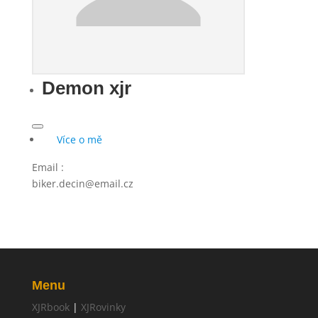
Demon xjr
Více o mě
Email
:
biker.decin@email.cz
Menu
XJRbook
|
XJRovinky