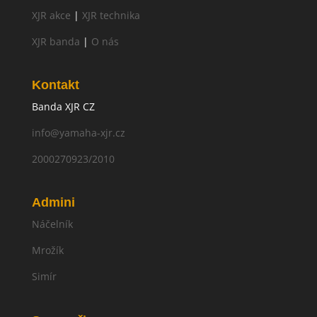
XJR akce
|
XJR technika
XJR banda
|
O nás
Kontakt
Banda XJR CZ
info@yamaha-xjr.cz
2000270923/2010
Admini
Náčelník
Mrožík
Simír