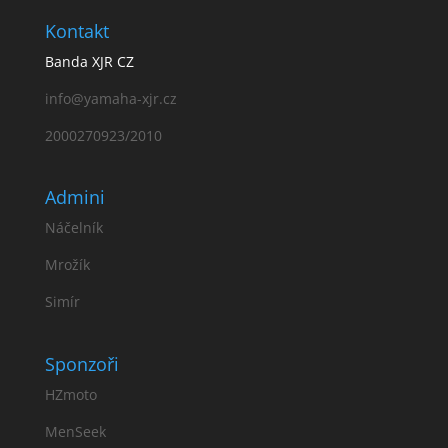
Kontakt
Banda XJR CZ
info@yamaha-xjr.cz
2000270923/2010
Admini
Náčelník
Mrožík
Simír
Sponzoři
HZmoto
MenSeek