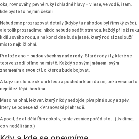
oka, rovnováhy, pevné ruky i chladné hlavy – v lese, ve vodě, i tam,
kde byste to nejmíň čekali.
Nebudeme prozrazovat detaily (kdyby tu náhodou byl římský zvěd),
ale tolik prozradíme: nikdo nebude sedět stranou, každý přiloží ruku
k dílu svého rodu, a na konci dne bude jasné, který rod si zaslouží
místo nejblíž ohni.
Protože ano –
budou všechny naše rody
. Staré rody i ty, které se
teprve zrodí přímo na místě. Každý se svým
jménem, svým
znamením a svou ctí
, o kterou bude bojovat.
A když se slunce skloní k lesu a poslední klání dozní, čeká vesnici to
nejdůležitější:
hostina
.
Maso na ohni, lektvar, který nikdy nedojde, piva plné sudy a zpěv,
který se ponese až k Vranovské přehradě.
A pocit, že ať dělá Řím cokoliv, tahle vesnice pořád stojí. (Uvidíme,
co v neděli ráno.)
Kdy a kde se opevníme