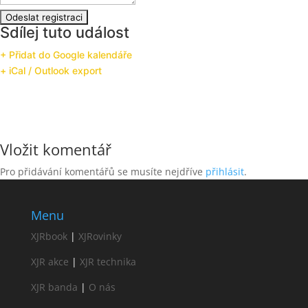
Sdílej tuto událost
+ Přidat do Google kalendáře
+ iCal / Outlook export
Vložit komentář
Pro přidávání komentářů se musíte nejdříve
přihlásit
.
Menu
XJRbook
|
XJRovinky
XJR akce
|
XJR technika
XJR banda
|
O nás