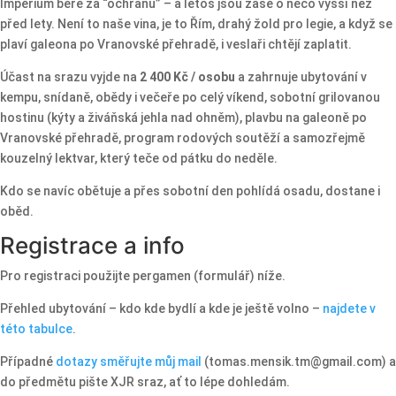
Impérium bere za “ochranu” – a letos jsou zase o něco vyšší než
před lety. Není to naše vina, je to Řím, drahý žold pro legie, a když se
plaví galeona po Vranovské přehradě, i veslaři chtějí zaplatit.
Účast na srazu vyjde na
2 400 Kč / osobu
a zahrnuje ubytování v
kempu, snídaně, obědy i večeře po celý víkend, sobotní grilovanou
hostinu (kýty a živáňská jehla nad ohněm), plavbu na galeoně po
Vranovské přehradě, program rodových soutěží a samozřejmě
kouzelný lektvar, který teče od pátku do neděle.
Kdo se navíc obětuje a přes sobotní den pohlídá osadu, dostane i
oběd.
Registrace a info
Pro registraci použijte pergamen (formulář) níže.
Přehled ubytování – kdo kde bydlí a kde je ještě volno –
najdete v
této tabulce
.
Případné
dotazy směřujte můj mail
(tomas.mensik.tm@gmail.com) a
do předmětu pište XJR sraz, ať to lépe dohledám.