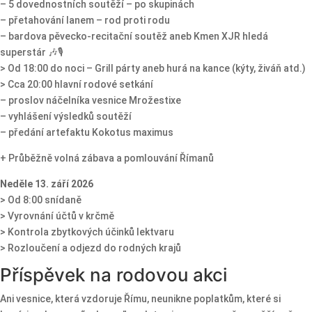
– 5 dovednostních soutěží – po skupinách
– přetahování lanem – rod proti rodu
– bardova pěvecko-recitační soutěž aneb Kmen XJR hledá
superstár 🎶🎙️
> Od 18:00 do noci – Grill párty aneb hurá na kance (kýty, živáň atd.)
> Cca 20:00 hlavní rodové setkání
– proslov náčelníka vesnice Mrožestixe
– vyhlášení výsledků soutěží
– předání artefaktu Kokotus maximus
+ Průběžně volná zábava a pomlouvání Římanů
Neděle 13. září 2026
> Od 8:00 snídaně
> Vyrovnání účtů v krčmě
> Kontrola zbytkových účinků lektvaru
> Rozloučení a odjezd do rodných krajů
Příspěvek na rodovou akci
Ani vesnice, která vzdoruje Římu, neunikne poplatkům, které si