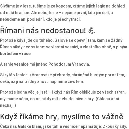
Slyšíme je v lese, tušíme je za kopcem, cítíme jejich legie na dohled
od naší hranice. Ale nebojte se – nejsme první, kdo jim čelí, a
nebudeme ani poslední, kdo je přechytračí.
Římani nás nedostanou! 💪
Protože když jde do tuhého, Galové se opevní tam, kam se žádný
Říman nikdy nedostane: ve vlastní vesnici, u vlastního ohně,
s plným
korbelem v ruce
.
A tahle vesnice má jméno
Pohodorum Vranovia
.
Skrytá v lesích u Vranovské přehrady, chráněná hustým porostem,
čeká, až ji na tři dny znovu naplníme životem.
Protože jedna věc je jistá – i když nás Řím obkličuje ze všech stran,
my máme něco, co on nikdy mít nebude:
pivo a hry
. (Chleba ať si
nechají.)
Když říkáme hry, myslíme to vážně
Čeká nás
Galské klání, jaké tahle vesnice nepamatuje
. Zkoušky síly,