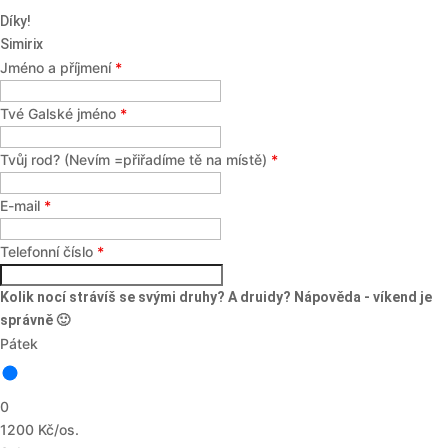
Díky!
Simirix
Jméno a příjmení
*
Tvé Galské jméno
*
Tvůj rod? (Nevím =přiřadíme tě na místě)
*
E-mail
*
Telefonní číslo
*
Kolik nocí strávíš se svými druhy? A druidy? Nápověda - víkend je
správně 🙂
Pátek
0
1200 Kč/os.