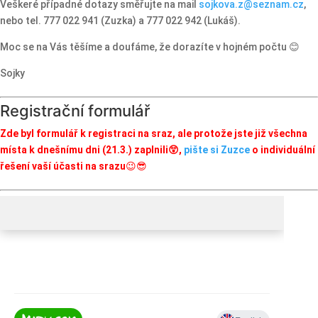
Veškeré případné dotazy směřujte na mail
sojkova.z@seznam.cz
,
nebo tel. 777 022 941 (Zuzka) a 777 022 942 (Lukáš).
Moc se na Vás těšíme a doufáme, že dorazíte v hojném počtu 😊
Sojky
Registrační formulář
Zde byl formulář k registraci na sraz, ale protože jste již všechna
místa k dnešnímu dni (21.3.) zaplnili😲,
pište si Zuzce
o individuální
řešení vaší účasti na srazu
😉😎