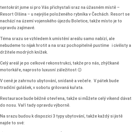
tentokrát jsme si pro Vás přichystali sraz na úžasném místě –
Resort Olšina – u nejvýše položeného rybníka v Čechách. Resort se
nachází na území vojenského újezdu Boletice, takže místo je to
opravdu zajímavé.
Téma srazu se vzhledem k umístění areálu samo nabízí, ale
nebudeme to nijak hrotit a na sraz pochopitelně pustíme i civilisty a
držitele modrých knížek.
Celý areál je po celkové rekonstrukci, takže pro nás, zhýčkané
motorkáře, naprosto luxusní záležitost 😊
V ceně je zahrnuto ubytování, snídaně a večeře. V pátek bude
tradiční gulášek, v sobotu grilovaná kuřata.
Restaurace bude běžně otevřena, takže si můžete celý víkend dávat
do nosu. Vaří tady opravdu výborně.
Na srazu budou k dispozici 3 typy ubytování, takže každý si jistě
najde to své: