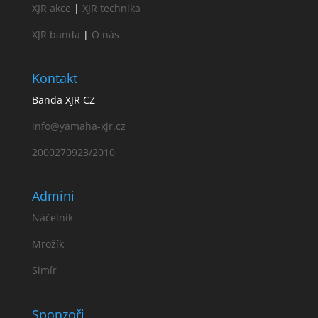
XJR akce
|
XJR technika
XJR banda
|
O nás
Kontakt
Banda XJR CZ
info@yamaha-xjr.cz
2000270923/2010
Admini
Náčelník
Mrožík
Simír
Sponzoři