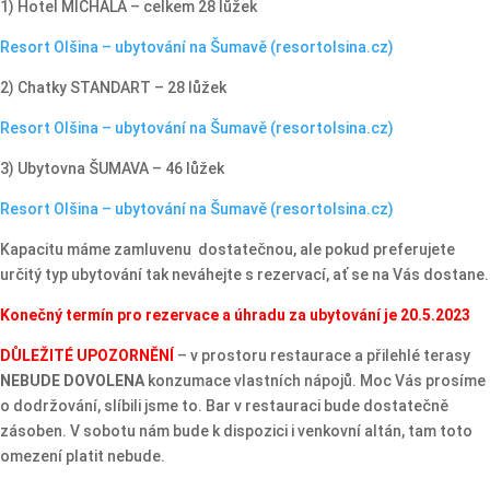
1) Hotel MICHALA – celkem 28 lůžek
Resort Olšina – ubytování na Šumavě (resortolsina.cz)
2) Chatky STANDART – 28 lůžek
Resort Olšina – ubytování na Šumavě (resortolsina.cz)
3) Ubytovna ŠUMAVA – 46 lůžek
Resort Olšina – ubytování na Šumavě (resortolsina.cz)
Kapacitu máme zamluvenu dostatečnou, ale pokud preferujete
určitý typ ubytování tak neváhejte s rezervací, ať se na Vás dostane.
Konečný termín pro rezervace a úhradu za ubytování je 20.5.2023
DŮLEŽITÉ UPOZORNĚNÍ
– v prostoru restaurace a přilehlé terasy
NEBUDE DOVOLENA
konzumace vlastních nápojů. Moc Vás prosíme
o dodržování, slíbili jsme to. Bar v restauraci bude dostatečně
zásoben. V sobotu nám bude k dispozici i venkovní altán, tam toto
omezení platit nebude.