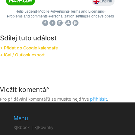
Sdílej tuto událost
+ Přidat do Google kalendáře
+ iCal / Outlook export
Vložit komentář
Pro přidávání komentářů se musíte nejdříve
přihlásit
.
Menu
XJRbook
|
XJRovinky