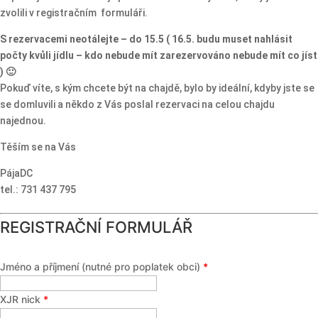
zvolili v registračním formuláři.
S rezervacemi neotálejte – do 15.5 ( 16.5. budu muset nahlásit
počty kvůli jídlu – kdo nebude mít zarezervováno nebude mít co jíst
) 🙂
Pokuď víte, s kým chcete být na chajdě, bylo by ideální, kdyby jste se
se domluvili a někdo z Vás poslal rezervaci na celou chajdu
najednou.
Těším se na Vás
PájaDC
tel.: 731 437 795
REGISTRAČNÍ FORMULÁŘ
Jméno a příjmení (nutné pro poplatek obci)
*
XJR nick
*