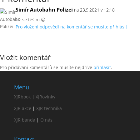
Simír Autobahn Polizei
na 23.9.2021 v 12:18
Už se těším 😀
Pro vložení odpovědi na komentář se musíte přihlásit
Vložit komentář
Pro přidávání komentářů se musíte nejdříve
přihlásit
.
Menu
XJRbook
|
XJRovinky
XJR akce
|
XJR technika
XJR banda
|
O nás
Kontakt