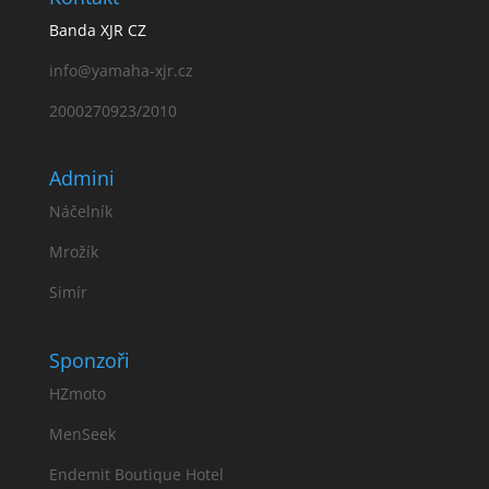
Banda XJR CZ
info@yamaha-xjr.cz
2000270923/2010
Admini
Náčelník
Mrožík
Simír
Sponzoři
HZmoto
MenSeek
Endemit Boutique Hotel