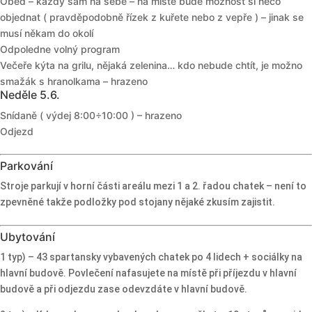
Oběd – každý sám na sebe – na místě bude možnost si něco
objednat ( pravděpodobně řízek z kuřete nebo z vepře ) – jinak se
musí někam do okolí
Odpoledne volný program
Večeře kýta na grilu, nějaká zelenina… kdo nebude chtít, je možno
smažák s hranolkama – hrazeno
Neděle 5.6.
Snídaně ( výdej 8:00÷10:00 ) – hrazeno
Odjezd
Parkování
Stroje parkují v horní části areálu mezi 1 a 2. řadou chatek – není to
zpevněné takže podložky pod stojany nějaké zkusím zajistit.
Ubytování
1 typ) – 43 spartansky vybavených chatek po 4 lidech + sociálky na
hlavní budově. Povlečení nafasujete na místě při příjezdu v hlavní
budově a při odjezdu zase odevzdáte v hlavní budově.