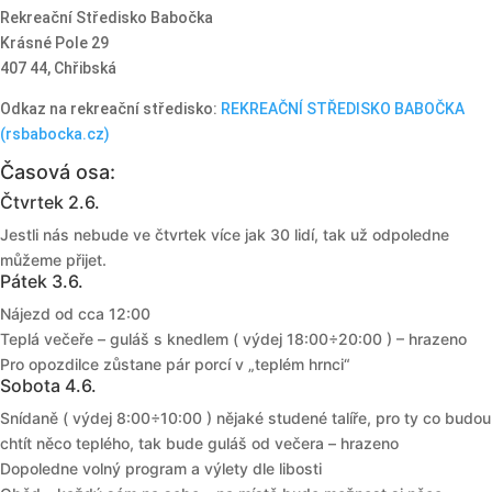
Rekreační Středisko Babočka
Krásné Pole 29
407 44, Chřibská
Odkaz na rekreační středisko:
REKREAČNÍ STŘEDISKO BABOČKA
(rsbabocka.cz)
Časová osa:
Čtvrtek 2.6.
Jestli nás nebude ve čtvrtek více jak 30 lidí, tak už odpoledne
můžeme přijet.
Pátek 3.6.
Nájezd od cca 12:00
Teplá večeře – guláš s knedlem ( výdej 18:00÷20:00 ) – hrazeno
Pro opozdilce zůstane pár porcí v „teplém hrnci“
Sobota 4.6.
Snídaně ( výdej 8:00÷10:00 ) nějaké studené talíře, pro ty co budou
chtít něco teplého, tak bude guláš od večera – hrazeno
Dopoledne volný program a výlety dle libosti