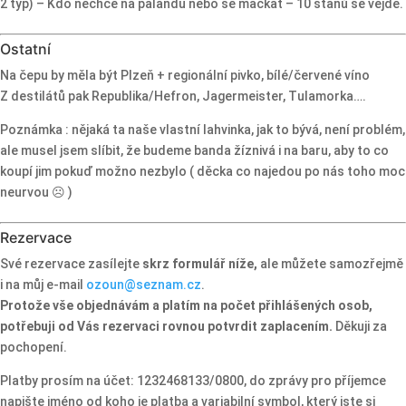
2 typ) – Kdo nechce na palandu nebo se mačkat – 10 stanů se vejde.
Ostatní
Na čepu by měla být Plzeň + regionální pivko, bílé/červené víno
Z destilátů pak Republika/Hefron, Jagermeister, Tulamorka….
Poznámka : nějaká ta naše vlastní lahvinka, jak to bývá, není problém,
ale musel jsem slíbit, že budeme banda žíznivá i na baru, aby to co
koupí jim pokuď možno nezbylo ( děcka co najedou po nás toho moc
neurvou ☹ )
Rezervace
Své rezervace zasílejte
skrz formulář níže,
ale můžete samozřejmě
i na můj e-mail
ozoun@seznam.cz
.
Protože vše objednávám a platím na počet přihlášených osob,
potřebuji od Vás rezervaci rovnou potvrdit zaplacením.
Děkuji za
pochopení.
Platby prosím na účet: 1232468133/0800, do zprávy pro příjemce
napište jméno od koho je platba a variabilní symbol, který jste si