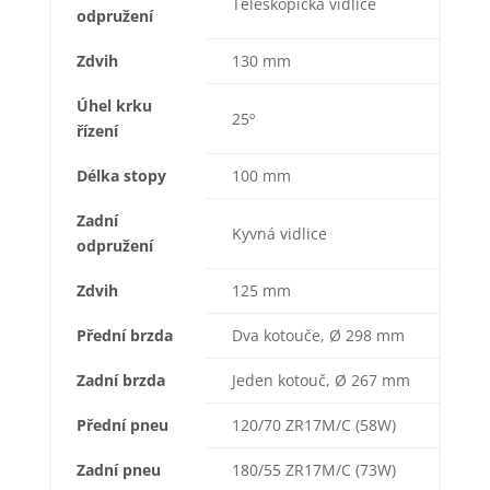
Teleskopická vidlice
odpružení
Zdvih
130 mm
Úhel krku
25º
řízení
Délka stopy
100 mm
Zadní
Kyvná vidlice
odpružení
Zdvih
125 mm
Přední brzda
Dva kotouče, Ø 298 mm
Zadní brzda
Jeden kotouč, Ø 267 mm
Přední pneu
120/70 ZR17M/C (58W)
Zadní pneu
180/55 ZR17M/C (73W)