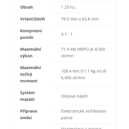
Obsah
1 251cc
Vrtání/Zdvih
79.0 mm x 63.8 mm
Kompresní
9.7 : 1
poměr
Maximální
71.9 kW (98PS) @ 8,000
výkon
ot/min
Maximální
108.4 Nm (11.1 kg-m) @
točivý
6,000 ot/min
moment
Systém
Olejová náplň
mazání
Příprava
Elektronické vstřikování
směsi
paliva
Vícelmelová v olejové