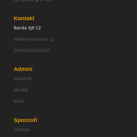
Kontakt
Banda XJR CZ
info@yamaha-xjr.cz
2000270923/2010
Admini
Náčelník
Mrožík
Simír
Sponzoři
HZmoto