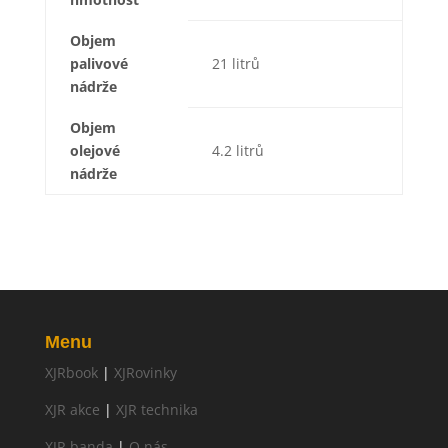
Objem
palivové
21 litrů
nádrže
Objem
olejové
4.2 litrů
nádrže
Menu
XJRbook
|
XJRovinky
XJR akce
|
XJR technika
XJR banda
|
O nás