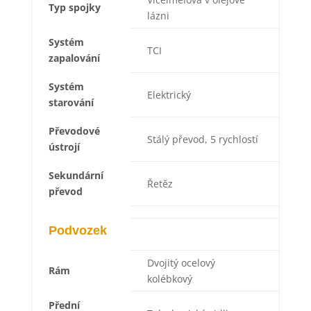
Typ spojky
lázni
Systém
TCI
zapalování
Systém
Elektrický
starování
Převodové
Stálý převod, 5 rychlostí
ústrojí
Sekundární
Řetěz
převod
Podvozek
Dvojitý ocelový
Rám
kolébkový
Přední