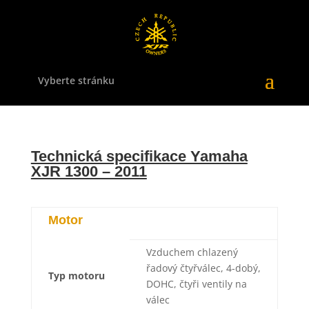
Vyberte stránku
Technická specifikace Yamaha
XJR 1300 – 2011
Motor
Vzduchem chlazený
řadový čtyřválec, 4-dobý,
Typ motoru
DOHC, čtyři ventily na
válec