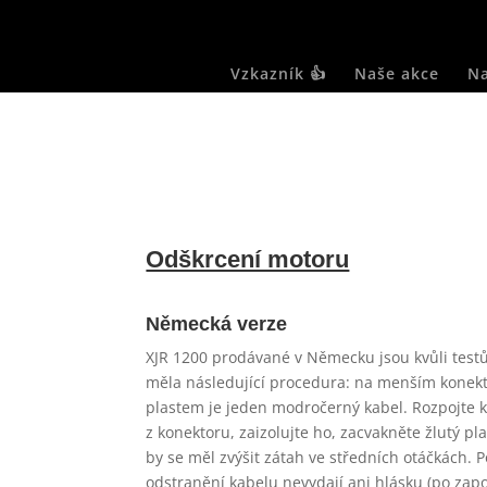
Vzkazník 👍
Naše akce
Na
Odškrcení motoru
Německá verze
XJR 1200 prodávané v Německu jsou kvůli test
měla následující procedura: na menším konek
plastem je jeden modročerný kabel. Rozpojte k
z konektoru, zaizolujte ho, zacvakněte žlutý p
by se měl zvýšit zátah ve středních otáčkách.
odstranění kabelu nevydají ani hlásku (po zapo