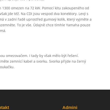
on 1300 omezen na 72 kW. Pomocí kitu zakoupeného od
šak jde též. Na CDI jsou vespod dva konektory. Levý s
 má v zadní řadě uprostřed gumový kolík, který vyjměte a
 uzemněte. To je vše. Údajně chce tímhle Yamaha pouze
 má.
ou omezovačem. I tady by však mělo být řešení.
změte zemnící kabel a svorku. Svorka přijde na černý
houkačku.
takt
Admini