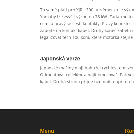
To samé platí pro XJR 1300. V Německu je výk
Yamahy lze zvýšit výkon na 78 kW. Zadarmo to v
osmi a pravý se šesti kontakty. Pravý konektor
zapojte na kontakt kabel. Druhý konec kabelu
legalizovat těch 106 koní, které motorka stejně
Japonská verze
Japonské mašiny mají bohužel rychlost omezen
Odmontovat reflektor a najít omezovač. Pak ve
kabel. Druhá strana přijde uzemnit, např. na 
Menu
Kon