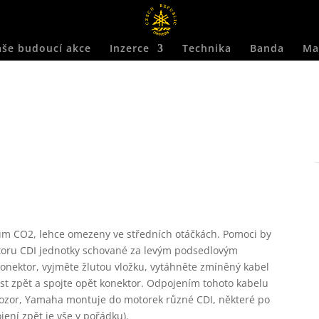
še budoucí akce
Inzerce
Technika
Banda
Ma
ům CO2, lehce omezeny ve středních otáčkách. Pomoci by
toru CDI jednotky schované za levým podsedlovým
onektor, vyjměte žlutou vložku, vytáhněte zmíněný kabel
last zpět a spojte opět konektor. Odpojením tohoto kabelu
 Pozor, Yamaha montuje do motorek různé CDI, některé po
jení zpět je vše v pořádku).