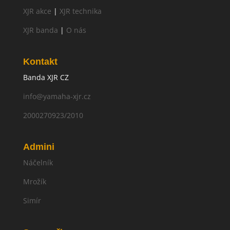
XJR akce
|
XJR technika
XJR banda
|
O nás
Kontakt
Banda XJR CZ
info@yamaha-xjr.cz
2000270923/2010
Admini
Náčelník
Mrožík
Simír