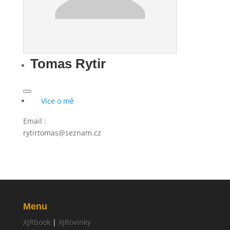
Tomas Rytir
Více o mě
Email
:
rytirtomas@seznam.cz
Menu
XJRbook
|
XJRovinky