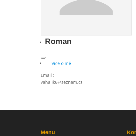
Roman
Více o mě
Email
:
vahalik6@seznam.cz
Menu
Kon