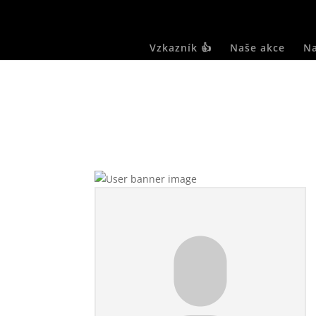
Vzkazník 👍
Naše akce
Na