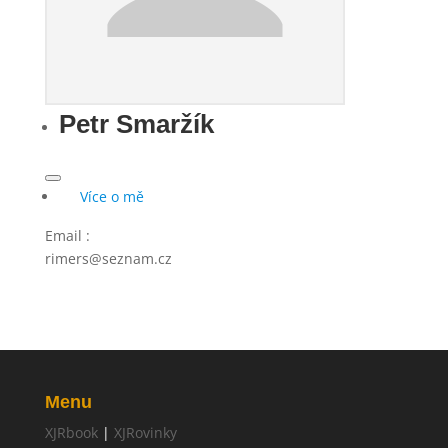
Petr Smaržík
Více o mě
Email
:
rimers@seznam.cz
Menu
XJRbook
|
XJRovinky