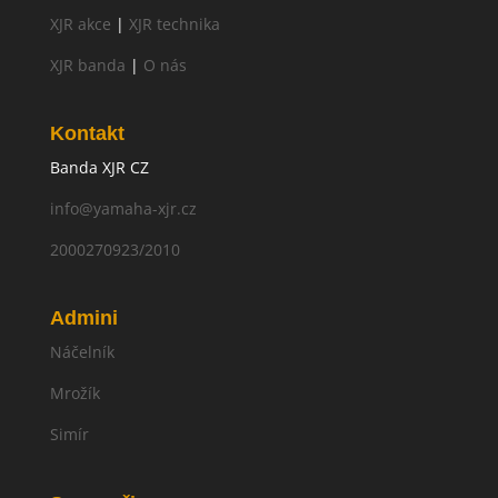
XJR akce
|
XJR technika
XJR banda
|
O nás
Kontakt
Banda XJR CZ
info@yamaha-xjr.cz
2000270923/2010
Admini
Náčelník
Mrožík
Simír