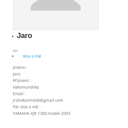
Jaro
Více o mě
Jméno
:
Jaro
Příjmení
:
Vaksmundsky
Email
:
jrslvvksmndsk@gmail.com
Pár slov o mě
:
YAMAHA XJR 1300,model 2003