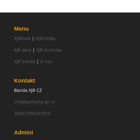
Menu
XJRbook
|
XJRovinky
XJR akce
|
XJR technika
XJR banda
|
O nás
Kontakt
Banda XJR CZ
info@yamaha-xjr.cz
2000270923/2010
Admini