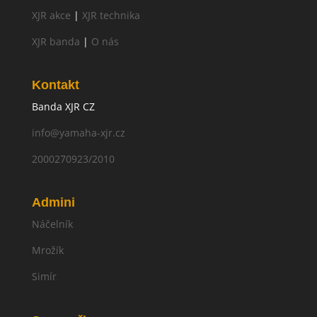
XJR akce
|
XJR technika
XJR banda
|
O nás
Kontakt
Banda XJR CZ
info@yamaha-xjr.cz
2000270923/2010
Admini
Náčelník
Mrožík
Simír