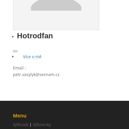
Hotrodfan
Více o mě
Email
:
petr.vasylyk@seznam.cz
Menu
XJRbook
|
XJRovinky