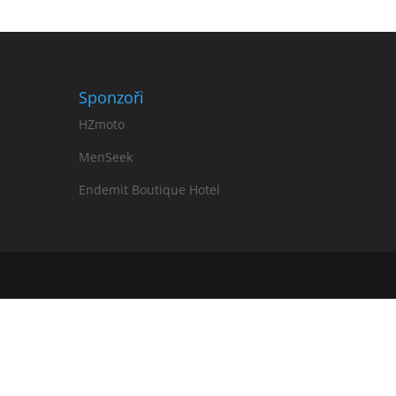
Sponzoři
HZmoto
MenSeek
Endemit Boutique Hotel