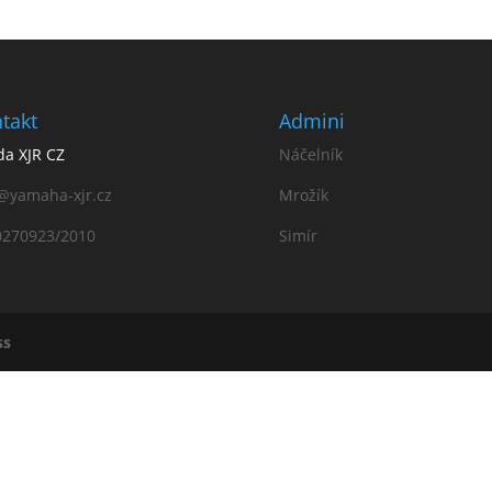
takt
Admini
a XJR CZ
Náčelník
@yamaha-xjr.cz
Mrožík
0270923/2010
Simír
ss