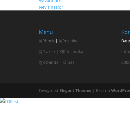
Vytvořit účet
Nevíš heslo?
Menu
Kon
XJRbook
|
XJRovinky
Band
XJR akce
|
XJR technika
info
XJR banda
|
O nás
200
Design od
Elegant Themes
| Běží na
WordPre