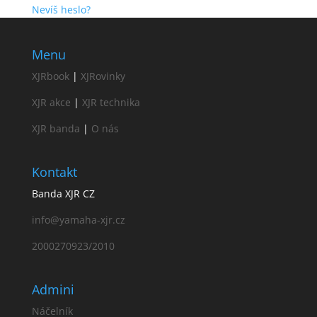
Nevíš heslo?
Menu
XJRbook
|
XJRovinky
XJR akce
|
XJR technika
XJR banda
|
O nás
Kontakt
Banda XJR CZ
info@yamaha-xjr.cz
2000270923/2010
Admini
Náčelník